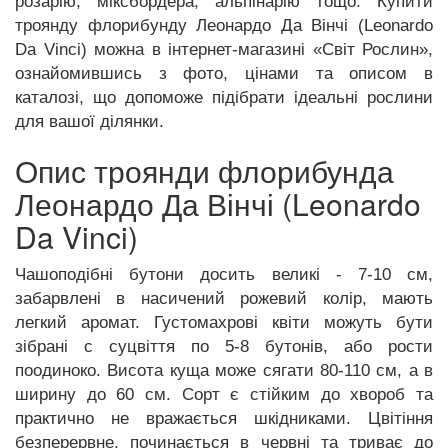
розарію, міксбордера, альпінарію тощо. Купити
троянду флорибунду Леонардо Да Вінчі (Leonardo
Da Vinci) можна в інтернет-магазині «Світ Рослин»,
ознайомившись з фото, цінами та описом в
каталозі, що допоможе підібрати ідеальні рослини
для вашої ділянки.
Опис троянди флорибунда
Леонардо Да Вінчі (Leonardo
Da Vinci)
Чашоподібні бутони досить великі - 7-10 см,
забарвлені в насичений рожевий колір, мають
легкий аромат. Густомахрові квіти можуть бути
зібрані с суцвіття по 5-8 бутонів, або рости
поодиноко. Висота куща може сягати 80-110 см, а в
ширину до 60 см. Сорт є стійким до хвороб та
практично не вражається шкідниками. Цвітіння
безперервне, починається в червні та триває до