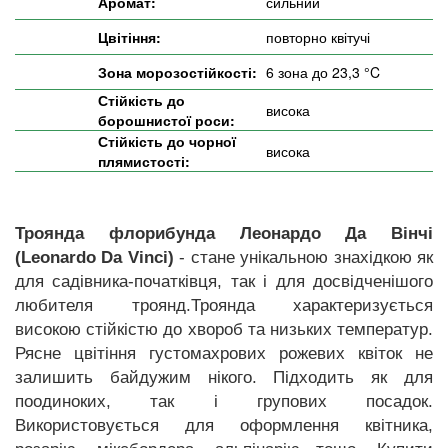
Аромат:
сильний
Цвітіння:
повторно квітучі
Зона морозостійкості:
6 зона до 23,3 °C
Стійкість до
висока
борошнистої роси:
Стійкість до чорної
висока
плямистості:
Троянда флорибунда Леонардо Да Вінчі
(Leonardo Da Vinci)
- стане унікальною знахідкою як
для садівника-початківця, так і для досвідченішого
любителя троянд.Троянда характеризується
високою стійкістю до хвороб та низьких температур.
Рясне цвітіння густомахрових рожевих квіток не
залишить байдужим нікого. Підходить як для
поодиноких, так і групових посадок.
Використовується для оформлення квітника,