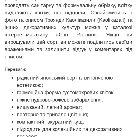
проводять санітарну та формувальну обрізку, влітку
видаляють квітки, що відцвіли. Ознайомитись з
фото та описом Троянди Каоліказили (Kaolikazali) та
інших декоративних культур можна у каталозі
інтернет-магазину «Світ Рослин». Якщо ви
вирощували цей сорт, ви можете поділитись своїми
враженнями та залишити відгук у коментарях під
описом.
Переваги:
рідкісний японський сорт із витонченою
естетикою;
гармонійна форма густомахрових квіток;
ніжне пудрово-рожеве забарвлення;
вишуканий, легкий аромат;
повторне та тривале цвітіння;
компактний, акуратний кущ;
підходить для колекційних та декоративних
посадок;