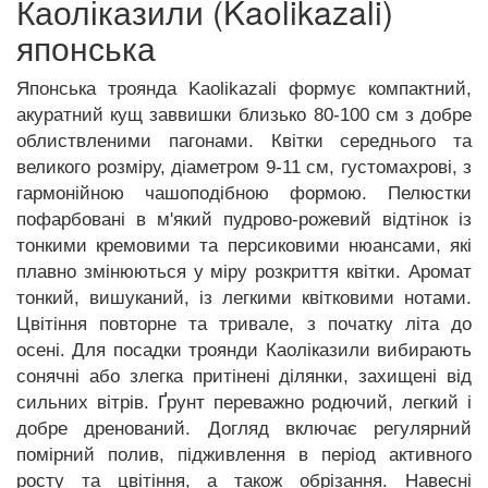
Каоліказили (Kaolikazali)
японська
Японська троянда Kaolikazali формує компактний,
акуратний кущ заввишки близько 80-100 см з добре
облиствленими пагонами. Квітки середнього та
великого розміру, діаметром 9-11 см, густомахрові, з
гармонійною чашоподібною формою. Пелюстки
пофарбовані в м'який пудрово-рожевий відтінок із
тонкими кремовими та персиковими нюансами, які
плавно змінюються у міру розкриття квітки. Аромат
тонкий, вишуканий, із легкими квітковими нотами.
Цвітіння повторне та тривале, з початку літа до
осені. Для посадки троянди Каоліказили вибирають
сонячні або злегка притінені ділянки, захищені від
сильних вітрів. Ґрунт переважно родючий, легкий і
добре дренований. Догляд включає регулярний
помірний полив, підживлення в період активного
росту та цвітіння, а також обрізання. Навесні