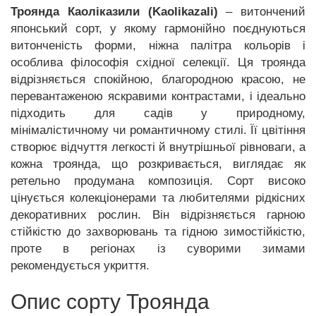
Троянда Каоліказили (Kaolikazali)
– витончений
японський сорт, у якому гармонійно поєднуються
витонченість форми, ніжна палітра кольорів і
особлива філософія східної селекції. Ця троянда
відрізняється спокійною, благородною красою, не
перевантаженою яскравими контрастами, і ідеально
підходить для садів у природному,
мінімалістичному чи романтичному стилі. Її цвітіння
створює відчуття легкості й внутрішньої рівноваги, а
кожна троянда, що розкривається, виглядає як
ретельно продумана композиція. Сорт високо
цінується колекціонерами та любителями рідкісних
декоративних рослин. Він відрізняється гарною
стійкістю до захворювань та гідною зимостійкістю,
проте в регіонах із суворими зимами
рекомендується укриття.
Опис сорту Троянда