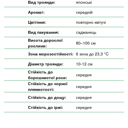
Вид троянди:
японські
Аромат:
середній
Цвітіння:
повторно квітучі
Вид пакування:
саджанець
Висота дорослої
80–100 см
рослини:
Зона морозостійкості:
6 зона до 23,3 °C
Діаметр троянди:
10-12 см
Стійкість до
середня
борошнистої роси:
Стійкість до чорної
середня
плямистості:
Стійкість до дощу:
середня
Стійкість до іржі:
середня