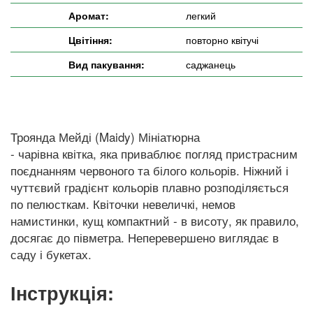
Аромат:
легкий
Цвітіння:
повторно квітучі
Вид пакування:
саджанець
Троянда Мейді (Maidy) Мініатюрна
- чарівна квітка, яка приваблює погляд пристрасним
поєднанням червоного та білого кольорів. Ніжний і
чуттєвий градієнт кольорів плавно розподіляється
по пелюсткам. Квіточки невеличкі, немов
намистинки, кущ компактний - в висоту, як правило,
досягає до півметра. Неперевершено виглядає в
саду і букетах.
Інструкція: