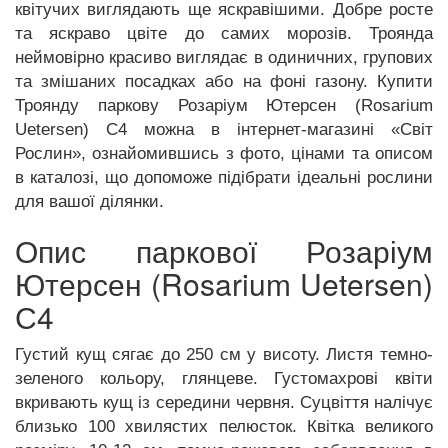
квітучих виглядають ще яскравішими. Добре росте
та яскраво цвіте до самих морозів. Троянда
неймовірно красиво виглядає в одиничних, групових
та змішаних посадках або на фоні газону. Купити
Троянду паркову Розаріум Ютерсен (Rosarium
Uetersen) С4 можна в інтернет-магазині «Світ
Рослин», ознайомившись з фото, цінами та описом
в каталозі, що допоможе підібрати ідеальні рослини
для вашої ділянки.
Опис паркової Розаріум
Ютерсен (Rosarium Uetersen)
С4
Густий кущ сягає до 250 см у висоту. Листя темно-
зеленого кольору, глянцеве. Густомахрові квіти
вкривають кущ із середини червня. Суцвіття налічує
близько 100 хвилястих пелюсток. Квітка великого