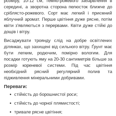
розміру, 10-12 см, темно-рожевого забарвлення в
середині, а зворотна сторона пелюсток ближче до
сріблясто-рожевого. Сорт має легкий і приємний
яблучний аромат. Перше цвітіння дуже рясне, потім
квіти з'являються з перервами. Квіти дуже стійкі до
дощів і вітру.
Висаджувати троянду слід на добре освітлених
ділянках, що захищені від сильного вітру. Ґрунт має
бути легким, родючим, помірно вологим. Для
посадки готують яму на 20-30 сантиметрів більше за
розмір кореневої системи. Під час цвітіння
необхідний рясний регулярний полив та
підживлення мінеральними добривами.
Переваги:
стійкість до борошнистої роси;
стійкість до чорної плямистості;
тривале рясне цвітіння;