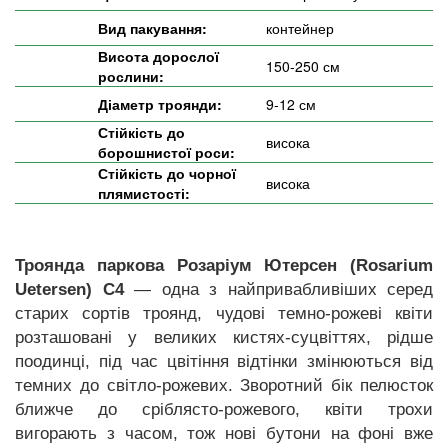
Вид пакування:
контейнер
Висота дорослої
150-250 см
рослини:
Діаметр троянди:
9-12 см
Стійкість до
висока
борошнистої роси:
Стійкість до чорної
висока
плямистості:
Троянда паркова Розаріум Ютерсен (Rosarium
Uetersen) С4
— одна з найпривабливіших серед
старих сортів троянд, чудові темно-рожеві квіти
розташовані у великих кистях-суцвіттях, рідше
поодинці, під час цвітіння відтінки змінюються від
темних до світло-рожевих. Зворотний бік пелюсток
ближче до сріблясто-рожевого, квіти трохи
вигорають з часом, тож нові бутони на фоні вже