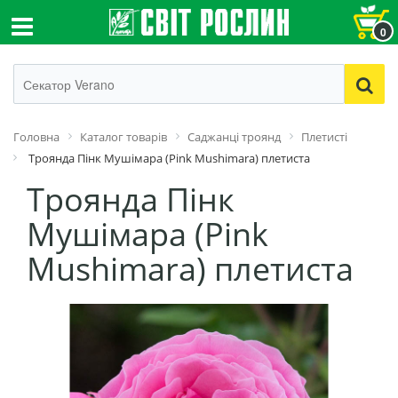
0
Головна
Каталог товарів
Cаджанці троянд
Плетисті
Троянда Пінк Мушімара (Pink Mushimara) плетиста
Троянда Пінк
Мушімара (Pink
Mushimara) плетиста