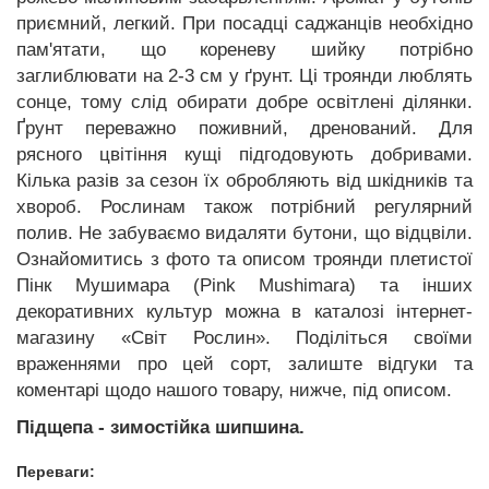
приємний, легкий. При посадці саджанців необхідно
пам'ятати, що кореневу шийку потрібно
заглиблювати на 2-3 см у ґрунт. Ці троянди люблять
сонце, тому слід обирати добре освітлені ділянки.
Ґрунт переважно поживний, дренований. Для
рясного цвітіння кущі підгодовують добривами.
Кілька разів за сезон їх обробляють від шкідників та
хвороб. Рослинам також потрібний регулярний
полив. Не забуваємо видаляти бутони, що відцвіли.
Ознайомитись з фото та описом троянди плетистої
Пінк Мушимара (Pink Mushimara) та інших
декоративних культур можна в каталозі інтернет-
магазину «Світ Рослин». Поділіться своїми
враженнями про цей сорт, залиште відгуки та
коментарі щодо нашого товару, нижче, під описом.
Підщепа - зимостійка шипшина.
Переваги: