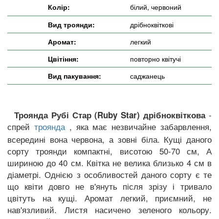
Колір:
білий, червоний
Вид троянди:
дрібноквіткові
Аромат:
легкий
Цвітіння:
повторно квітучі
Вид пакування:
саджанець
-
Троянда Рубі Стар (Ruby Star) дрібноквіткова
спрей
, яка має незвичайне забарвлення,
троянда
всередині вона червона, а зовні біла. Кущі даного
сорту троянди компактні, висотою 50-70 см, А
шириною до 40 см. Квітка не велика близько 4 см в
діаметрі. Однією з особливостей даного сорту є те
що квіти довго не в'януть після зрізу і тривало
цвітуть на кущі. Аромат легкий, приємний, не
нав'язливий. Листя насичено зеленого кольору.