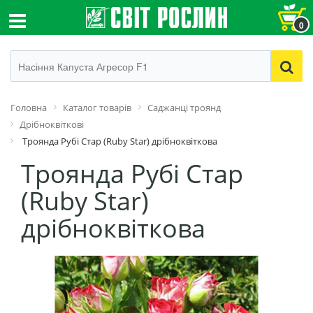
0
Головна
Каталог товарів
Cаджанці троянд
Дрібноквіткові
Троянда Рубі Стар (Ruby Star) дрібноквіткова
Троянда Рубі Стар
(Ruby Star)
дрібноквіткова