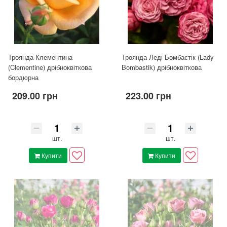
Троянда Клементина
Троянда Леді Бомбастік (Lady
(Clementine) дрібноквіткова
Bombastik) дрібноквіткова
бордюрна
209.00 грн
223.00 грн
шт.
шт.
Купити
Купити