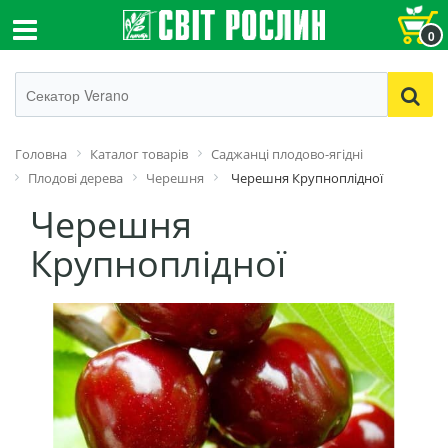
0
Головна
Каталог товарів
Саджанці плодово-ягідні
Плодові дерева
Черешня
Черешня Крупноплідної
Черешня
Крупноплідної