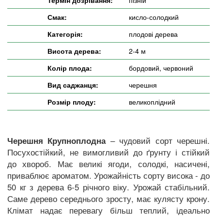
Смак:
кисло-солодкий
Категорія:
плодові дерева
Висота дерева:
2-4 м
Колір плода:
бордовий, червоний
Вид саджанця:
черешня
Розмір плоду:
великоплідний
– чудовий сорт черешні.
Черешня Крупноплодна
Посухостійкий, не вимогливий до ґрунту і стійкий
до хвороб. Має великі ягоди, солодкі, насичені,
приваблює ароматом. Урожайність сорту висока - до
50 кг з дерева 6-5 річного віку. Урожай стабільний.
Саме дерево середнього зросту, має кулясту крону.
Клімат надає перевагу більш теплий, ідеально