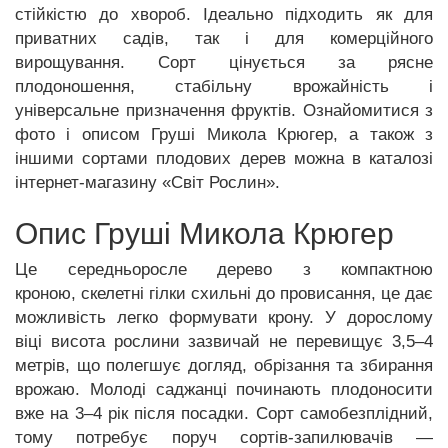
стійкістю до хвороб. Ідеально підходить як для
приватних садів, так і для комерційного
вирощування. Сорт цінується за рясне
плодоношення, стабільну врожайність і
універсальне призначення фруктів. Ознайомитися з
фото і описом Груші Микола Крюгер, а також з
іншими сортами плодових дерев можна в каталозі
інтернет-магазину «Світ Рослин».
Опис Груші Микола Крюгер
Це середньоросле дерево з компактною
кроною, скелетні гілки схильні до провисання, це дає
можливість легко формувати крону. У дорослому
віці висота рослини зазвичай не перевищує 3,5–4
метрів, що полегшує догляд, обрізання та збирання
врожаю. Молоді саджанці починають плодоносити
вже на 3–4 рік після посадки. Сорт самобезплідний,
тому потребує поруч сортів-запилювачів —