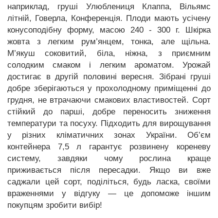
наприклад, груші Улюблениця Клаппа, Вільямс
літній, Говерла, Конференція. Плоди мають усічену
конусоподібну форму, масою 240 - 300 г. Шкірка
жовта з легким рум’янцем, тонка, але щільна.
М’якуш соковитий, біла, ніжна, з приємним
солодким смаком і легким ароматом. Урожай
достигає в другій половині вересня. Зібрані груші
добре зберігаються у прохолодному приміщенні до
грудня, не втрачаючи смакових властивостей. Сорт
стійкий до парші, добре переносить зниження
температури та посуху. Підходить для вирощування
у різних кліматичних зонах України. Об’єм
контейнера 7,5 л гарантує розвинену кореневу
систему, завдяки чому рослина краще
приживається після пересадки. Якщо ви вже
саджали цей сорт, поділіться, будь ласка, своїми
враженнями у відгуку — це допоможе іншим
покупцям зробити вибір!