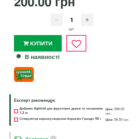
200.00 грн
шт.
КУПИТИ
В наявності
Експерт рекомендує
Добриво Agrecol для фруктових дерев та чагарників
Ціна:
399.00
1,2 кг
грн.
Стимулятор коренеутворення Корневін Грандіс 50 г
Ціна:
56.50 грн.
Доставка
i