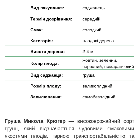
Вид пакування:
саджанець
Термін дозрівання:
середній
Смак:
солодкий
Категорія:
плодові дерева
Висота дерева:
2-4 м
жовтий, зелений,
Колір плода:
червоний, помаранчевий
Вид саджанця:
груша
Розмір плоду:
великоплідний
Запилювання:
самобезплідний
Груша Микола Крюгер
— високоврожайний сорт
груші, який відзначається чудовими смаковими
якостями плодів, гарною транспортабельністю та