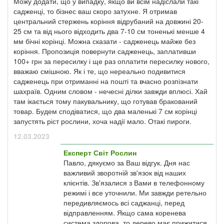
Можу додати, що у випадку, якщо ви всім надіслали такі
садженці, то бізнес ваш скоро затухне. Я отримав
центральний стержень коріння відрубаний на довжині 20-
25 см та від нього відходить два 7-10 см тоненькі менше 4
мм бічні корінці. Можна сказати - садженець майже без
коріння. Пропозиція повернути садженець, заплативши
100+ грн за пересилку і ще раз оплатити пересилку нового,
вважаю смішною. Як і те, що нереально подивитися
садженець при отриманні на пошті та вчасно розпізнати
шахраїв. Одним словом - нечесні ділки завжди вплюсі. Хай
там ікається тому пакувальнику, що готував бракований
товар. Будем сподіватися, що два маленькі 7 см корінці
запустять ріст рослини, хоча надії мало. Отакі пироги.
12.03.2023
Експерт Світ Рослин
Павло, дякуємо за Ваш відгук. Дня нас
важливий зворотній зв'язок від наших
клієнтів. Зв'язалися з Вами в телефонному
режимі і все уточнили. Ми завжди ретельно
передивляємось всі саджанці, перед
відправленням. Якщо сама коренева
система здорова, то дерево має прижитися