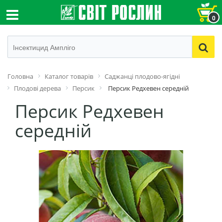
0
Головна
Каталог товарів
Саджанці плодово-ягідні
Плодові дерева
Персик
Персик Редхевен середній
Персик Редхевен
середній