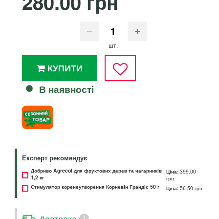
280.00 грн
шт.
КУПИТИ
В наявності
Експерт рекомендує
Добриво Agrecol для фруктових дерев та чагарників
Ціна:
399.00
1,2 кг
грн.
Стимулятор коренеутворення Корневін Грандіс 50 г
Ціна:
56.50 грн.
Доставка
i