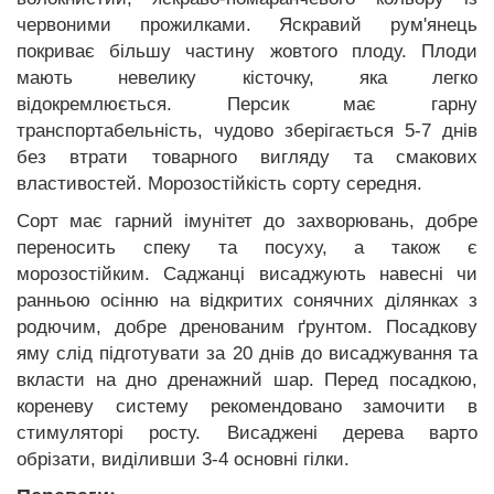
червоними прожилками. Яскравий рум'янець
покриває більшу частину жовтого плоду. Плоди
мають невелику кісточку, яка легко
відокремлюється. Персик має гарну
транспортабельність, чудово зберігається 5-7 днів
без втрати товарного вигляду та смакових
властивостей. Морозостійкість сорту середня.
Сорт має гарний імунітет до захворювань, добре
переносить спеку та посуху, а також є
морозостійким. Саджанці висаджують навесні чи
ранньою осінню на відкритих сонячних ділянках з
родючим, добре дренованим ґрунтом. Посадкову
яму слід підготувати за 20 днів до висаджування та
вкласти на дно дренажний шар. Перед посадкою,
кореневу систему рекомендовано замочити в
стимуляторі росту. Висаджені дерева варто
обрізати, виділивши 3-4 основні гілки.