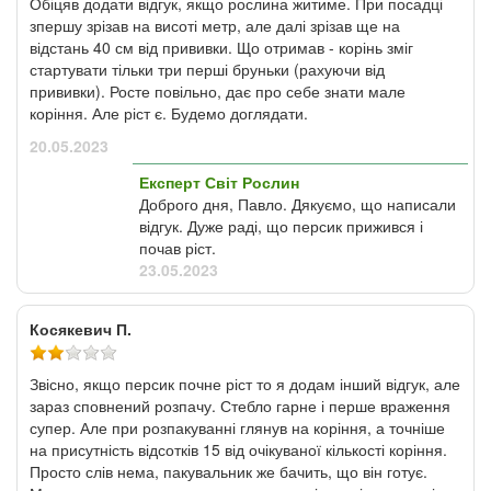
Обіцяв додати відгук, якщо рослина житиме. При посадці
зпершу зрізав на висоті метр, але далі зрізав ще на
відстань 40 см від прививки. Що отримав - корінь зміг
стартувати тільки три перші бруньки (рахуючи від
прививки). Росте повільно, дає про себе знати мале
коріння. Але ріст є. Будемо доглядати.
20.05.2023
Експерт Світ Рослин
Доброго дня, Павло. Дякуємо, що написали
відгук. Дуже раді, що персик прижився і
почав ріст.
23.05.2023
Косякевич П.
Звісно, якщо персик почне ріст то я додам інший відгук, але
зараз сповнений розпачу. Стебло гарне і перше враження
супер. Але при розпакуванні глянув на коріння, а точніше
на присутність відсотків 15 від очікуваної кількості коріння.
Просто слів нема, пакувальник же бачить, що він готує.