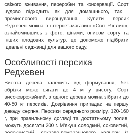
свіжого вживання, переробки та консервації. Сорт
чудово підходить як для домашнього, так і
промислового вирощування. Купити персик
Редхевен можна в інтернет-магазині «Світ Рослин»,
ознайомившись з фото, цінами, описом сорту та
інших плодових культур, це допоможе підібрати
ідеальні саджанці для вашого саду.
Особливості персика
Редхевен
Висота дерева залежить від формування, без
обрізки може сягати до 4 м у висоту. Сорт
високоврожайний, з одного дерева можна зібрати до
40-50 кг персиків. Дозрівання припадає на першу
декаду серпня. Персики середнього розміру, 120-160
г, при правильному догляді та достатньому поливі
можуть досягати 200 г. М'якуш солодкий, соковитий,
волокнистий, яскраво-помаранчевого кольору із