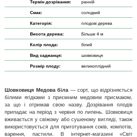
Термін дозрівання:
ранній
Смак:
солодкий
Категорія:
плодові дерева
Висота дерева:
Більше 4 м
Колір плода:
білий
Вид саджанця:
шовковиця
Розмір плоду:
великоплідний
Шовковиця Медова біла
— сорт, що відрізняється
білими ягідками з приємним медовим присмаком,
за що і отримав свою назву. Дозрівання плодів
припадає на період з червня по липень. Шовковиця
вживається у свіжому або сушеному вигляді, також
використовується для приготування соків, компотів,
варення, пастили. В інтернет-магазині «Світ