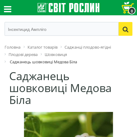
0
Головна
Каталог товарів
Саджанці плодово-ягідні
Плодові дерева
Шовковиця
Саджанець шовковиці Медова Біла
Саджанець
шовковиці Медова
Біла