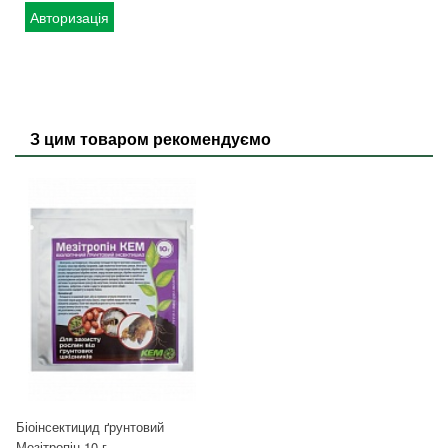
Авторизація
З цим товаром рекомендуємо
Біоінсектицид ґрунтовий
Мезітропін 10 г