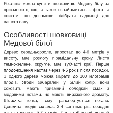
Рослин» можна купити шовковицю Медову білу за
приємною ціною, а також ознайомитись з фото та
описом, що допоможе підібрати саджанці для
вашого саду.
Особливості шовковиці
Медової білої
Дерево середньоросле, виростає до 4-6 метрів у
висоту, має розлогу пірамідальну крону. Листя
темно-зелене, округле, має зубчасті краї. Перше
плодоношення настає через 4-5 років після посадки.
З одного дерева можна зібрати до 100 кілограмів
плодів. Ягоди забарвлені у білий колір, вони
соковиті, мають приємний солодкий смак з
медовими нотами, не мають вираженого аромату.
Шкірочка тонка, тому транспортується погано.
Довжина плодів складає 3-4 сантиметрів, середня
вага становить 5-7 грамів. Дає стабільний урожай