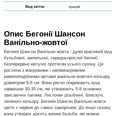
Вид квітів:
кущові
Опис Бегонії Шансон
Ванільно-жовтої
Бегонія Шансон Ванільно-жовта - дуже красивий вид
бульбової, ампельної, середньорослої бегонії,
безперервно квітучої протягом усього сезону. Ця
рослина з махровими і напівмахровими
камелоподібними квітами ванільно-жовтого кольору,
діаметром 6-8 см. Вони рясно покривають кущі
заввишки 30-35 см, які утворюють 5-8 основних
звисаючих пагонів. Листочки різьблені, блискучі,
зеленого кольору. Бегонія Шансон Ванільно-жовта
цвіте з червня до самих заморозків. До кінця сезону
вона утворює досить великі бульби, які можна