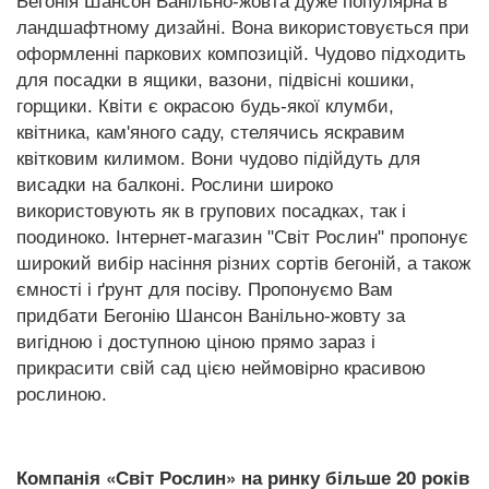
Бегонія Шансон Ванільно-жовта дуже популярна в
ландшафтному дизайні. Вона використовується при
оформленні паркових композицій. Чудово підходить
для посадки в ящики, вазони, підвісні кошики,
горщики. Квіти є окрасою будь-якої клумби,
квітника, кам'яного саду, стелячись яскравим
квітковим килимом. Вони чудово підійдуть для
висадки на балконі. Рослини широко
використовують як в групових посадках, так і
поодиноко. Інтернет-магазин "Світ Рослин" пропонує
широкий вибір насіння різних сортів бегоній, а також
ємності і ґрунт для посіву. Пропонуємо Вам
придбати Бегонію Шансон Ванільно-жовту за
вигідною і доступною ціною прямо зараз і
прикрасити свій сад цією неймовірно красивою
рослиною.
Компанія «Світ Рослин» на ринку більше 20 років