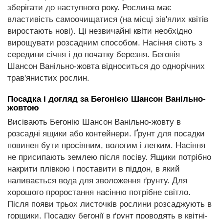
зберігати до наступного року. Рослина має
властивість самоочищатися (на місці зів'ялих квітів
виростають нові). Ці незвичайні квіти необхідно
вирощувати розсадним способом. Насіння сіють з
середини січня і до початку березня. Бегонія
Шансон Ванільно-жовта відноситься до однорічних
трав'янистих рослин.
Посадка і догляд за Бегонією Шансон Ванільно-
жовтою
Висівають Бегонію Шансон Ванільно-жовту в
розсадні ящики або контейнери. Ґрунт для посадки
повинен бути просіяним, вологим і легким. Насіння
не присипають землею після посіву. Ящики потрібно
накрити плівкою і поставити в піддон, в який
наливається вода для зволоження ґрунту. Для
хорошого проростання насінню потрібне світло.
Після появи трьох листочків рослини розсаджують в
горщики. Посадку бегонії в ґрунт проводять в квітні-