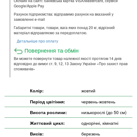
Онлайн на сайті: банківська картка VISA/Mastercard, сервіси
Google/Apple Pay
Рахунок підприємства: відправимо рахунок на вказаний у
замовленні e-mail
Габаритні товари, товари, вага яких понад 20 кг, відрізний
матеріал відправляємо за передоплатою.
Детальніше про оплату
Повернення та обмін
Ви можете повернути товар належної якості протягом 14 днів
відповідно до вимог ст. 9, 12, 13 Закону України «Про захист прав
споживачів»
Колір:
жовтий
Період цвітіння:
червень-жовтень
Висота рослини:
низькорослі (до 50 см)
Життєвий цикл:
однорічні, кімнатні
Висів:
березень