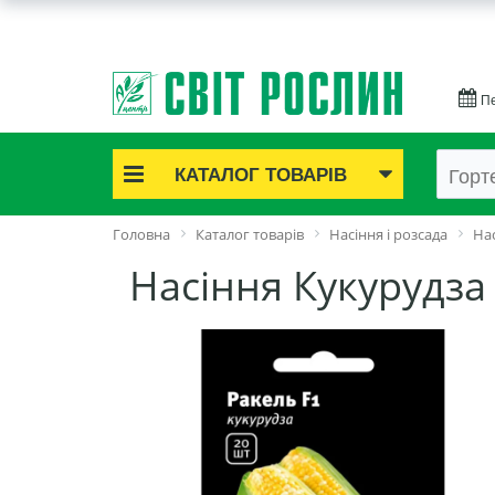
Пе
КАТАЛОГ ТОВАРІВ
Акційні товари
Головна
Каталог товарів
Насіння і розсада
Нас
Цибулинні квіти
Насіння Кукурудза
Cаджанці троянд
Саджанці плодово-ягідні
Цибуля та часник
Насіннєва картопля
Насіння і розсада
Саджанці декоративні
Засоби захисту рослин
Добрива