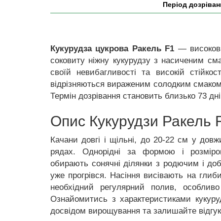
Період дозріван
Кукурудза цукрова Ракель F1
— високовр
соковиту ніжну кукурудзу з насиченим см
своїй невибагливості та високій стійко
відрізняються вираженим солодким смаком т
Термін дозрівання становить близько 73 д
Опис Кукурудзи Ракель 
Качани довгі і щільні, до 20-22 см у дов
рядах.
Однорідні за формою і розміро
обирають сонячні ділянки з родючим і до
уже прогрівся. Насіння висівають на глиб
необхідний регулярний полив, особлив
Ознайомитись з характеристиками кукуруд
досвідом вирощування та залишайте відгук