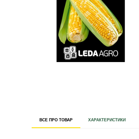
Для кімнатних рослин
Для ландшафтного дизайну
Для поливу
Інструменти та інвентар
Виноробство
Бджільництво
Садові фігури
Міцелій грибів
Товари для дому
Теплиці і покривний матеріал
Цибулинні і бульби
ВСЕ ПРО ТОВАР
ХАРАКТЕРИСТИКИ