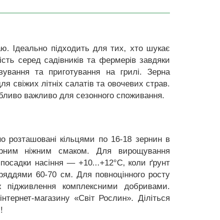
. Ідеально підходить для тих, хто шукає
сть серед садівників та фермерів завдяки
вування та приготування на грилі. Зерна
я свіжих літніх салатів та овочевих страв.
обливо важливо для сезонного споживання.
но розташовані кільцями по 16-18 зернин в
орним ніжним смаком. Для вирощування
осадки насіння — +10...+12°C, коли ґрунт
жряддями 60-70 см. Для повноцінного росту
ж підживлення комплексними добривами.
нтернет-магазину «Світ Рослин». Діліться
!