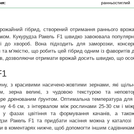
ня:
ранньостиглий
ожайний гібрид, створений отримання раннього врожаю
аком. Кукурудза Ракель F1 швидко завоювала популярні
сті до хвороб. Вона підходить для заморозки, консер
а м'якістю, що робить цей гібрид одним із фаворитів дл
нів, дозволяючи отримати врожай досить швидко, що ос
F1
жину, з красивими насичено-жовтими зернами, які щіль
м, зерна великі, з чудовою текстурою та неповт
бре дренованим ґрунтом. Оптимальна температура для п
ину 4-6 см, з інтервалом між рослинами 25-30 см і мі
о у фазах цвітіння та формування качанів, а тако
зи Ракель F1 та придбати насіння можна у каталозі і
и в коментарях нижче, щоб допомогти іншим садівникам