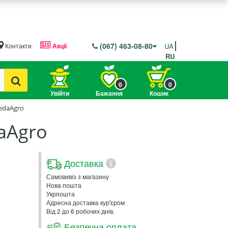
(067) 463-08-80
Контакти
Акції
UA
RU
0
0
Увійти
Бажання
Кошик
LedaAgro
daAgro
Доставка
i
Самовивіз з магазину
Нова пошта
Укрпошта
Адресна доставка кур'єром
Від 2 до 6 робочих днів.
Безпечна оплата