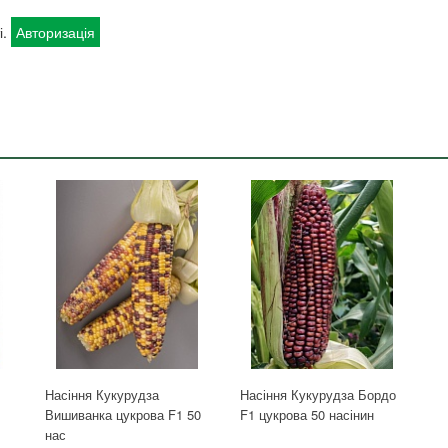
і.
Авторизація
Насіння Кукурудза
Насіння Кукурудза Бордо
Вишиванка цукрова F1 50
F1 цукрова 50 насінин
нас