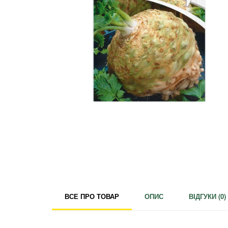
Для кімнатних рослин
Для ландшафтного дизайну
Для поливу
Інструменти та інвентар
Виноробство
Бджільництво
Садові фігури
Міцелій грибів
Товари для дому
Теплиці і покривний матеріал
Цибулинні і бульби
ВСЕ ПРО ТОВАР
ОПИС
ВІДГУКИ (
0
)