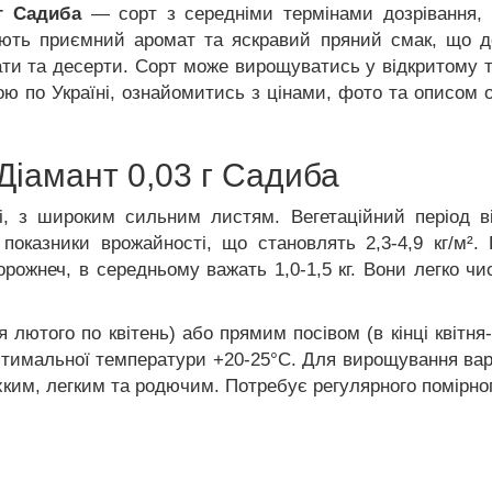
 г Садиба
— сорт з середніми термінами дозрівання, 
ють приємний аромат та яскравий пряний смак, що до
ати та десерти. Сорт може вирощуватись у відкритому т
ою по Україні, ознайомитись з цінами, фото та описом 
Діамант 0,03 г Садиба
ті, з широким сильним листям. Вегетаційний період в
 показники врожайності, що становлять 2,3-4,9 кг/м².
порожнеч, в середньому важать 1,0-1,5 кг. Вони легко ч
 лютого по квітень) або прямим посівом (в кінці квітня-
птимальної температури +20-25°С. Для вирощування варт
ухким, легким та родючим. Потребує регулярного помірно