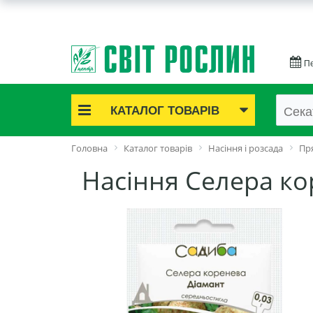
Пе
КАТАЛОГ ТОВАРІВ
Акційні товари
Головна
Каталог товарів
Насіння і розсада
Пря
Цибулинні квіти
Насіння Селера ко
Cаджанці троянд
Саджанці плодово-ягідні
Цибуля та часник
Насіннєва картопля
Насіння і розсада
Саджанці декоративні
Засоби захисту рослин
Добрива