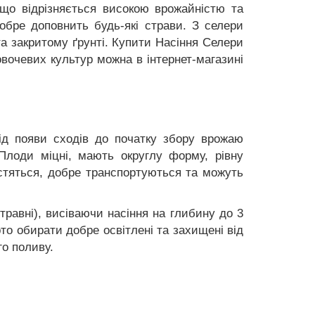
що відрізняється високою врожайністю та
бре доповнить будь-які страви. З селери
а закритому ґрунті. Купити Насіння Селери
овочевих культур можна в інтернет-магазині
ід появи сходів до початку збору врожаю
 Плоди міцні, мають округлу форму, рівну
истяться, добре транспортуються та можуть
травні), висіваючи насіння на глибину до 3
о обирати добре освітлені та захищені від
го поливу.