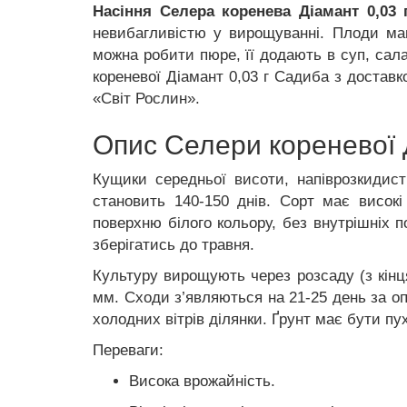
Насіння Селера коренева Діамант 0,03
невибагливістю у вирощуванні. Плоди ма
можна робити пюре, її додають в суп, сал
кореневої Діамант 0,03 г Садиба з доставк
«Світ Рослин».
Опис Селери кореневої 
Кущики середньої висоти, напіврозкидис
становить 140-150 днів. Сорт має високі
поверхню білого кольору, без внутрішніх 
зберігатись до травня.
Культуру вирощують через розсаду (з кінця
мм. Сходи з’являються на 21-25 день за о
холодних вітрів ділянки. Ґрунт має бути п
Переваги:
Висока врожайність.