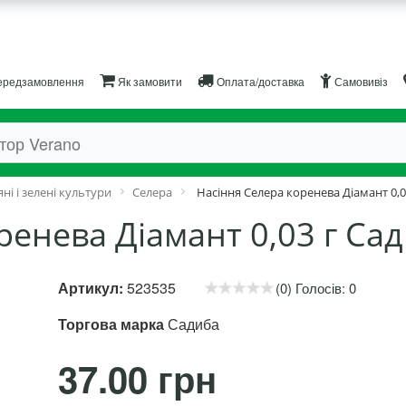
редзамовлення
Як замовити
Оплата/доставка
Самовивіз
ні і зелені культури
Селера
Насіння Селера коренева Діамант 0,0
ренева Діамант 0,03 г Са
Артикул:
523535
(0) Голосів: 0
Торгова марка
Садиба
37.00 грн