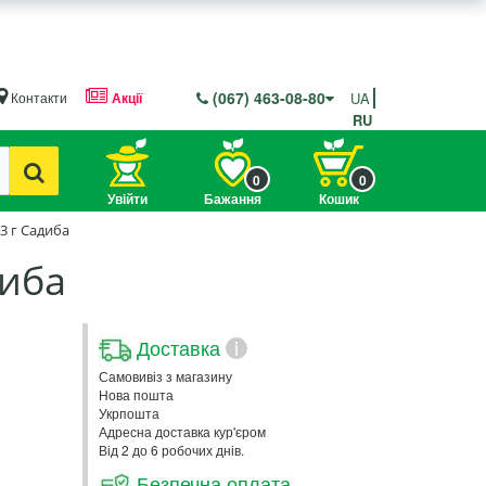
(067) 463-08-80
Контакти
Акції
UA
RU
0
0
Увійти
Бажання
Кошик
3 г Садиба
диба
Доставка
i
Самовивіз з магазину
Нова пошта
Укрпошта
Адресна доставка кур'єром
Від 2 до 6 робочих днів.
Безпечна оплата