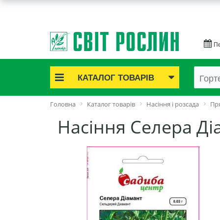
Пе
КАТАЛОГ ТОВАРІВ
Акційні товари
Головна
Каталог товарів
Насіння і розсада
Пря
Цибулинні квіти
Насіння Селера Ді
Cаджанці троянд
Саджанці плодово-ягідні
Цибуля та часник
Насіннєва картопля
Насіння і розсада
Саджанці декоративні
Засоби захисту рослин
Добрива