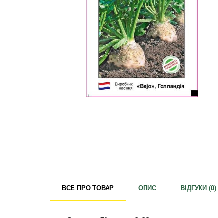
Для кімнатних рослин
Для ландшафтного дизайну
Для поливу
Інструменти та інвентар
Виноробство
Бджільництво
Садові фігури
Міцелій грибів
Товари для дому
Теплиці і покривний матеріал
Цибулинні і бульби
ВСЕ ПРО ТОВАР
ОПИС
ВІДГУКИ (
0
)