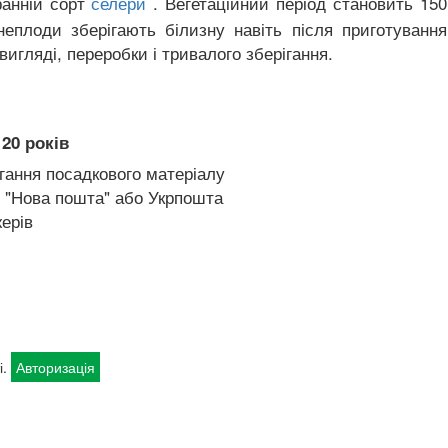
ранній сорт
. Вегетаційний період становить 15
селери
еплоди зберігають білизну навіть після приготування
вигляді, переробки і тривалого зберігання.
20 років
гання посадкового матеріалу
 "Нова пошта" або Укрпошта
ерів
і.
Авторизація