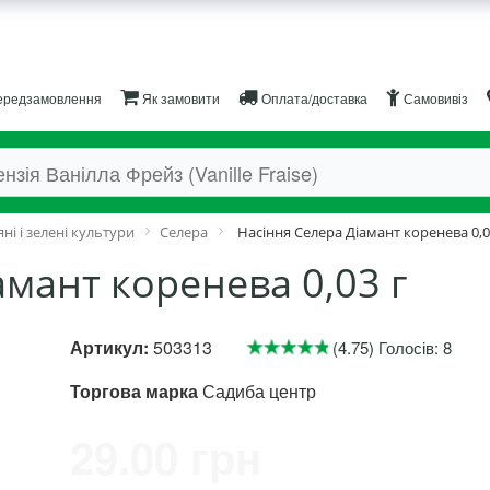
редзамовлення
Як замовити
Оплата/доставка
Самовивіз
ні і зелені культури
Селера
Насіння Селера Діамант коренева 0,0
амант коренева 0,03 г
Артикул:
503313
(4.75) Голосів: 8
Торгова марка
Садиба центр
29.00 грн