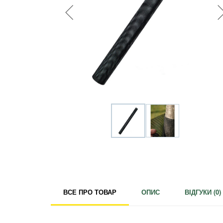
Для кімнатних рослин
Для ландшафтного дизайну
Для поливу
Інструменти та інвентар
Виноробство
Бджільництво
Садові фігури
Міцелій грибів
Товари для дому
Теплиці і покривний матеріал
Цибулинні і бульби
ВСЕ ПРО ТОВАР
ОПИС
ВІДГУКИ (
0
)