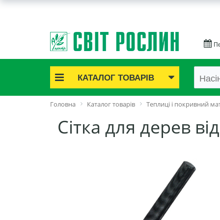
Пе
КАТАЛОГ ТОВАРІВ
Акційні товари
Головна
Каталог товарів
Теплиці і покривний ма
Цибулинні квіти
Cітка для дерев ві
Cаджанці троянд
Саджанці плодово-ягідні
Цибуля та часник
Насіннєва картопля
Насіння і розсада
Саджанці декоративні
Засоби захисту рослин
Добрива