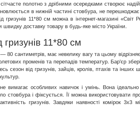
ітчасте полотно з дрібними осередками створює надій
ановлюється в нижній частині стовбура, не перешкоджає
д гризунів 11*80 см можна в інтернет-магазині «Світ
и швидку доставку товару в будь-яке місто України.
д гризунів 11*80 см
— 80 сантиметрів, має невелику вагу та цьому відрізня
іолетових променів та перепадів температур. Бар'єр збер
есь сезон від гризунів, зайців, кролів, птахів та інши
культур.
, не вимагає особливих навичок і умінь. Вона ідеальн
оло стовбура і фіксується. Її можна використовувати п
активність гризунів. Завдяки наявності комірок 3х3 