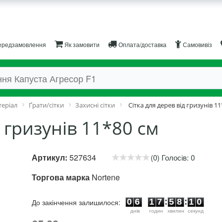
редзамовлення
Як замовити
Оплата/доставка
Самовивіз
теріал
Ґрати/сітки
Захисні сітки
Cітка для дерев від гризунів 1
д гризунів 11*80 см
Артикул:
527634
(0) Голосів: 0
Торгова марка
Nortene
0
6
1
7
5
8
0
9
0
6
1
7
:
5
8
:
До закінчення залишилося:
1
0
днiв
годин
хвилин
секунд