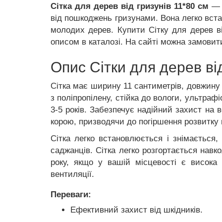
Cітка для дерев від гризунів 11*80 см
— с
від пошкоджень гризунами. Вона легко вст
молодих дерев. Купити Сітку для дерев ві
описом в каталозі. На сайті можна замовит
Опис Сітки для дерев ві
Сітка має ширину 11 сантиметрів, довжину 
з поліпропілену, стійка до вологи, ультраф
3-5 років. Забезпечує надійний захист на в
корою, призводячи до погіршення розвитку 
Сітка легко встановлюється і знімається
саджанців. Сітка легко розгортається навк
року, якщо у вашій місцевості є висока 
вентиляції.
Переваги:
Ефективний захист від шкідників.