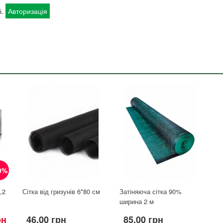
і.
Авторизація
0%
,2
Сітка від гризунів 6*80 см
Затіняюча сітка 90%
ширина 2 м
рн
46.00 грн
85.00 грн