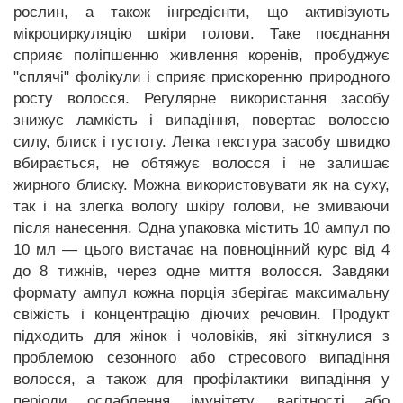
рослин, а також інгредієнти, що активізують
мікроциркуляцію шкіри голови. Таке поєднання
сприяє поліпшенню живлення коренів, пробуджує
"сплячі" фолікули і сприяє прискоренню природного
росту волосся. Регулярне використання засобу
знижує ламкість і випадіння, повертає волоссю
силу, блиск і густоту. Легка текстура засобу швидко
вбирається, не обтяжує волосся і не залишає
жирного блиску. Можна використовувати як на суху,
так і на злегка вологу шкіру голови, не змиваючи
після нанесення.
Одна упаковка містить 10 ампул по
10 мл — цього вистачає на повноцінний курс від 4
до 8 тижнів, через одне миття волосся. Завдяки
формату ампул кожна порція зберігає максимальну
свіжість і концентрацію діючих речовин.
Продукт
підходить для жінок і чоловіків, які зіткнулися з
проблемою сезонного або стресового випадіння
волосся, а також для профілактики випадіння у
періоди ослаблення імунітету, вагітності або