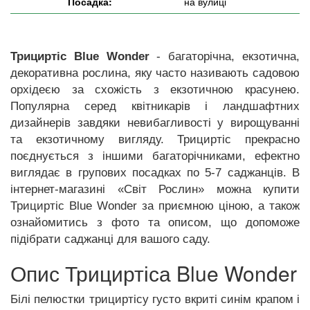
Посадка:
на вулиці
Трициртіс Blue Wonder
- багаторічна, екзотична,
декоративна рослина, яку часто називають садовою
орхідеєю за схожість з екзотичною красунею.
Популярна серед квітникарів і ландшафтних
дизайнерів завдяки невибагливості у вирощуванні
та екзотичному вигляду. Трициртіс прекрасно
поєднується з іншими багаторічниками, ефектно
виглядає в групових посадках по 5-7 саджанців. В
інтернет-магазині «Світ Рослин» можна купити
Трициртіс Blue Wonder за приємною ціною, а також
ознайомитись з фото та описом, що допоможе
підібрати саджанці для вашого саду.
Опис Трициртіса Blue Wonder
Білі пелюстки трициртісу густо вкриті синім крапом і