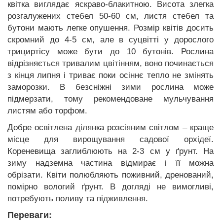
квітка виглядає яскраво-блакитною. Висота злегка
розгалужених стебел 50-60 см, листя стебел та
бутони мають легке опушення. Розмір квітів досить
скромний до 4-5 см, але в суцвітті у дорослого
трициртісу може бути до 10 бутонів. Рослина
відрізняється тривалим цвітінням, воно починається
з кінця липня і триває поки осіннє тепло не змінять
заморозки. В безсніжні зими рослина може
підмерзати, тому рекомендоване мульчування
листям або торфом.
Добре освітлена ділянка розсіяним світлом – краще
місце для вирощування садової орхідеї.
Кореневища заглиблюють на 2-3 см у ґрунт. На
зиму надземна частина відмирає і її можна
обрізати. Квіти полюбляють поживний, дренований,
помірно вологий ґрунт. В догляді не вимогливі,
потребують поливу та підживлення.
Переваги: