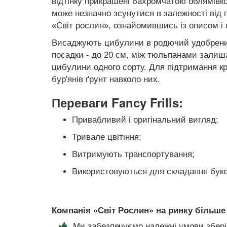
відтінку прикрашені бахромчатою облямівко
може незначно зсунутися в залежності від п
«Світ рослин», ознайомившись із описом 
Висаджують цибулини в родючий удобрений
посадки - до 20 см, між тюльпанами залиш
цибулини одного сорту. Для підтримання кра
бур'янів ґрунт навколо них.
Переваги Fancy Frills:
Привабливий і оригінальний вигляд;
Тривале цвітіння;
Витримують транспортування;
Використовуються для складання буке
Компанія «Світ Рослин» на ринку більше 
Ми забезпечуємо належні умови збері