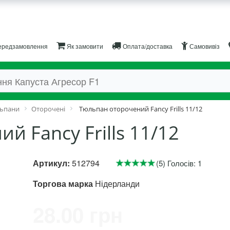
редзамовлення
Як замовити
Оплата/доставка
Самовивіз
ьпани
Оторочені
Тюльпан оторочений Fancy Frills 11/12
 Fancy Frills 11/12
Артикул:
512794
(5) Голосів: 1
Торгова марка
Нідерланди
28.00 грн