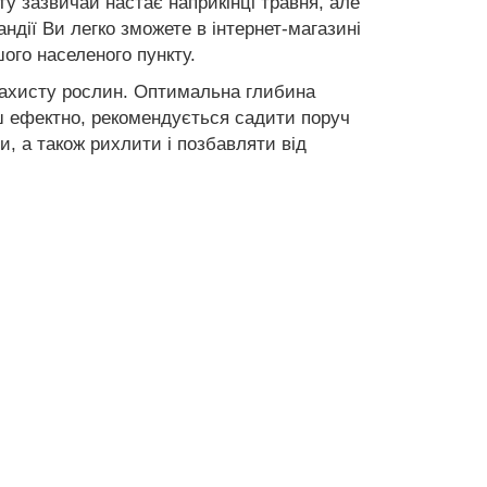
у зазвичай настає наприкінці травня, але
ндії Ви легко зможете в інтернет-магазині
ого населеного пункту.
захисту рослин. Оптимальна глибина
ш ефектно, рекомендується садити поруч
и, а також рихлити і позбавляти від