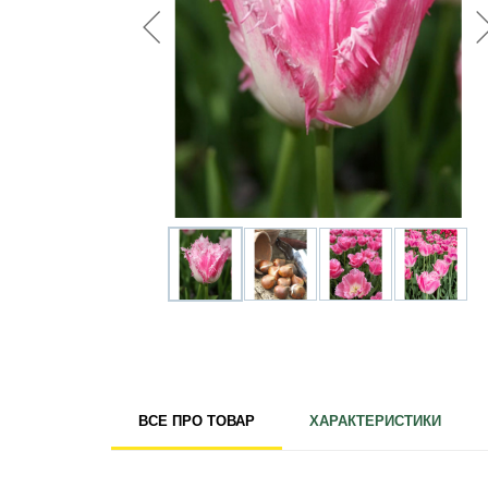
Для кімнатних рослин
Для ландшафтного дизайну
Для поливу
Інструменти та інвентар
Виноробство
Бджільництво
Садові фігури
Міцелій грибів
Товари для дому
Теплиці і покривний матеріал
Цибулинні і бульби
ВСЕ ПРО ТОВАР
ХАРАКТЕРИСТИКИ