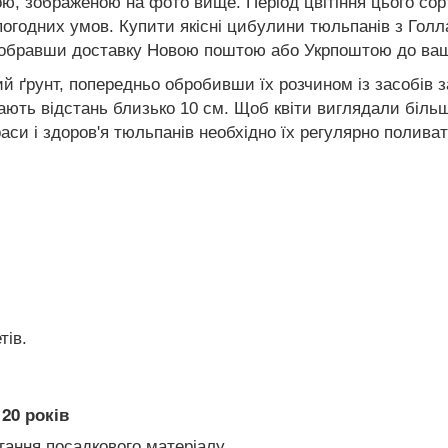
ю, зображеною на фото вище. Період цвітіння цього сорт
огодних умов. Купити якісні цибулини тюльпанів з Голла
і обравши доставку Новою поштою або Укрпоштою до ваш
 ґрунт, попередньо обробивши їх розчином із засобів 
ають відстань близько 10 см. Щоб квіти виглядали біль
си і здоров'я тюльпанів необхідно їх регулярно поливат
тів.
20 років
гання посадкового матеріалу