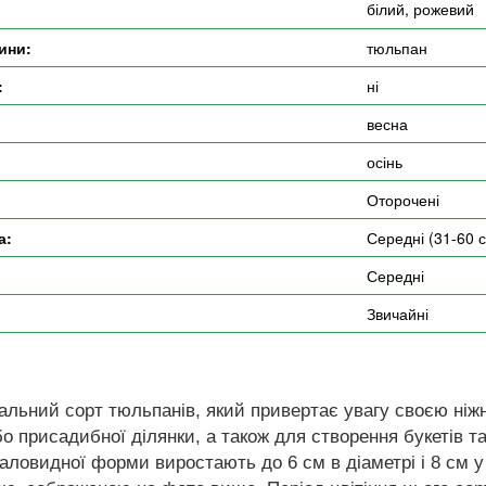
білий, рожевий
ини:
тюльпан
:
ні
весна
осінь
Оторочені
а:
Середні (31-60 
Середні
Звичайні
кальний сорт тюльпанів, який привертає увагу своєю ніж
о присадибної ділянки, а також для створення букетів та
аловидної форми виростають до 6 см в діаметрі і 8 см у 