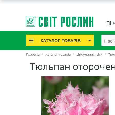
Пе
КАТАЛОГ ТОВАРІВ
Акційні товари
Головна
Каталог товарів
Цибулинні квіти
Тюл
Цибулинні квіти
Тюльпан оторочений
Cаджанці троянд
Саджанці плодово-ягідні
Цибуля та часник
Насіннєва картопля
Насіння і розсада
Саджанці декоративні
Засоби захисту рослин
Добрива