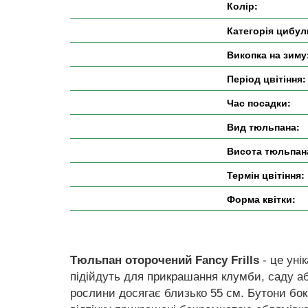
Колір:
Категорія цибул
Викопка на зиму
Період цвітіння:
Час посадки:
Вид тюльпана:
Висота тюльпан
Термін цвітіння:
Форма квітки:
Тюльпан оторочений Fancy Frills
- це уні
підійдуть для прикрашання клумби, саду аб
рослини досягає близько 55 см. Бутони бок