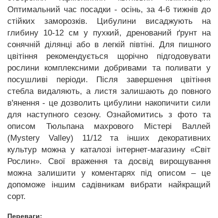
Оптимальний час посадки - осінь, за 4-6 тижнів до
стійких заморозків. Цибулини висаджують на
глибину 10-12 см у пухкий, дренований ґрунт на
сонячній ділянці або в легкій півтіні. Для пишного
цвітіння рекомендується щорічно підгодовувати
рослини комплексними добривами та поливати у
посушливі періоди. Після завершення цвітіння
стебла видаляють, а листя залишають до повного
в'янення - це дозволить цибулини накопичити сили
для наступного сезону. Ознайомитись з фото та
описом Тюльпана махрового Містері Валлей
(Mystery Valley) 11/12 та інших декоративних
культур можна у каталозі інтернет-магазину «Світ
Рослин». Свої враження та досвід вирощування
можна залишити у коментарях під описом – це
допоможе іншим садівникам вибрати найкращий
сорт.
Переваги: