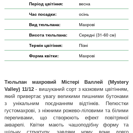
Період цвітіння:
весна
Час посадки:
осінь
Вид тюльпана:
Махрові
Висота тюльпана:
Середні (31-60 см)
Термін цвітіння:
Пізні
Форма квітки:
Махрові
Тюльпан махровий Містері Валлей (Mystery
Valley) 11/12
- вишуканий сорт з казковим цвітінням,
який привертає увагу великими пишними бутонами
з унікальним поєднанням відтінків. Пелюстки
густомахрові, з ніжними рожево-ліловими та білими
переливами, що створюють ефект повітряної
акварелі. Квітки мають чашоподібну форму та
щільну структуру, завдяки чому вони довго