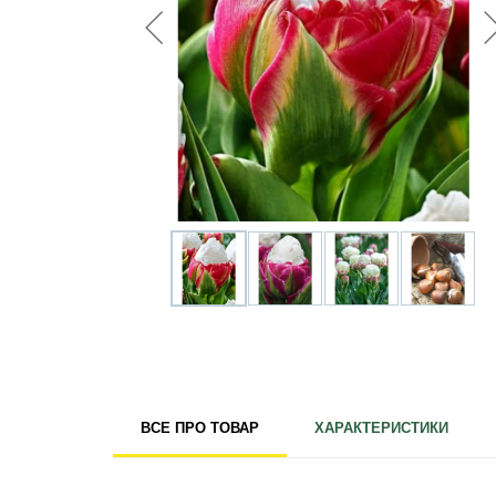
Для кімнатних рослин
Для ландшафтного дизайну
Для поливу
Інструменти та інвентар
Виноробство
Бджільництво
Садові фігури
Міцелій грибів
Товари для дому
Теплиці і покривний матеріал
Цибулинні і бульби
ВСЕ ПРО ТОВАР
ХАРАКТЕРИСТИКИ