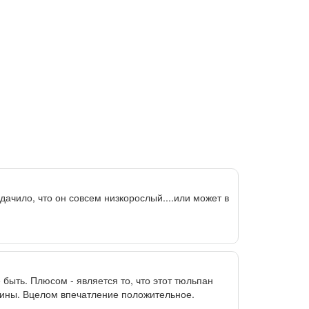
адачило, что он совсем низкорослый....или может в
 быть. Плюсом - является то, что этот тюльпан
ичины. Вцелом впечатление положительное.