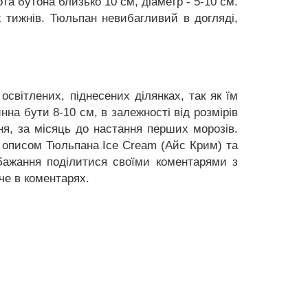
ота бутона близько 10 см, діаметр - 5-10 см.
ох тижнів. Тюльпан невибагливий в догляді,
освітлених, піднесених ділянках, так як їм
на бути 8-10 см, в залежності від розмірів
я, за місяць до настання перших морозів.
і описом Тюльпана Ice Cream (Айс Крим) та
 бажання поділитися своїми коментарями з
че в коментарях.