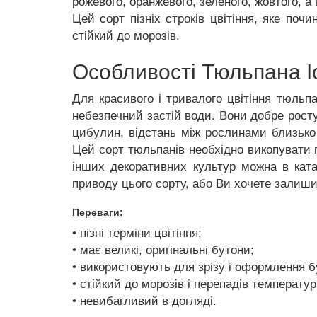
рожевого, оранжевого, зеленого, жовтого, а 
Цей сорт пізніх строків цвітіння, яке поч
стійкий до морозів.
Особливості Тюльпана I
Для красивого і тривалого цвітіння тюльпа
небезпечний застій води. Вони добре росту
цибулин, відстань між рослинами близько
Цей сорт тюльпанів необхідно викопувати 
інших декоративних культур можна в ката
приводу цього сорту, або Ви хочете залиши
Переваги:
• пізні терміни цвітіння;
• має великі, оригінальні бутони;
• використовують для зрізу і оформлення бу
• стійкий до морозів і перепадів температур
• невибагливий в догляді.