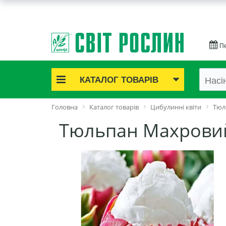
Пе
КАТАЛОГ ТОВАРІВ
Акційні товари
Головна
Каталог товарів
Цибулинні квіти
Тюл
Цибулинні квіти
Тюльпан Махровий
Cаджанці троянд
Саджанці плодово-ягідні
Цибуля та часник
Насіннєва картопля
Насіння і розсада
Саджанці декоративні
Засоби захисту рослин
Добрива