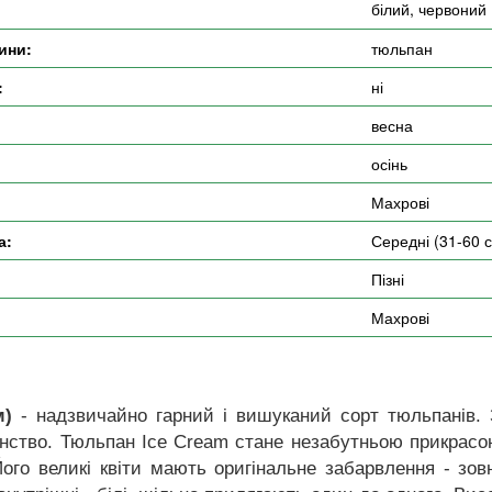
білий, червоний
ини:
тюльпан
:
ні
весна
осінь
Махрові
а:
Середні (31-60 
Пізні
Махрові
м)
- надзвичайно гарний і вишуканий сорт тюльпанів. 
нство. Тюльпан Ice Cream стане незабутньою прикрасою
 Його великі квіти мають оригінальне забарвлення - зов