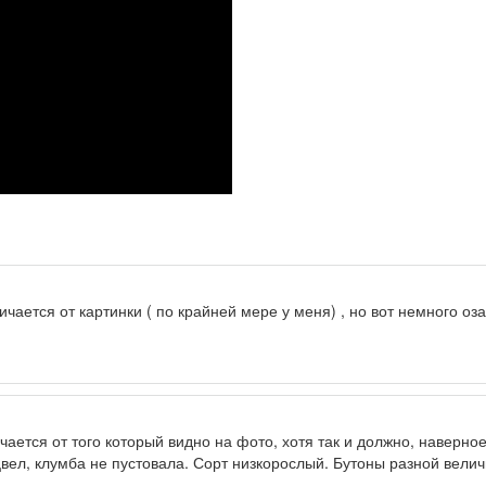
ичается от картинки ( по крайней мере у меня) , но вот немного оз
чается от того который видно на фото, хотя так и должно, наверное
сцвел, клумба не пустовала. Сорт низкорослый. Бутоны разной вел