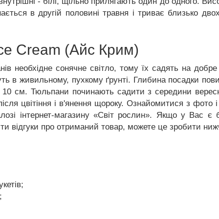
внутрішні - білі, щільно прилягають один до одного. Вис
инається в другій половині травня і триває близько дв
ce Cream (Айс Крим)
нів необхідне сонячне світло, тому їх садять на добре 
ть в живильному, пухкому ґрунті. Глибина посадки повин
 10 см. Тюльпани починають садити з середини вересн
після цвітіння і в'янення щороку. Ознайомитися з фото 
лозі інтернет-магазину «Світ рослин». Якщо у Вас є
ти відгуки про отриманий товар, можете це зробити ниж
кетів;
;