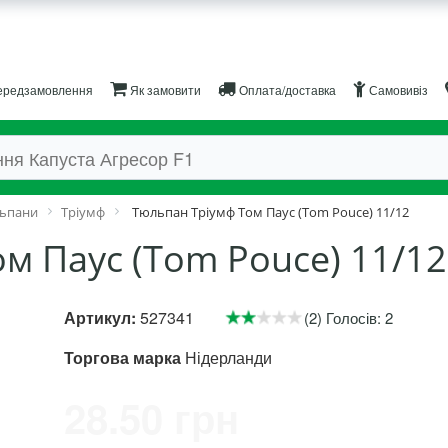
редзамовлення
Як замовити
Оплата/доставка
Самовивіз
ьпани
Тріумф
Тюльпан Тріумф Том Паус (Tom Pouce) 11/12
м Паус (Tom Pouce) 11/12
Артикул:
527341
(2) Голосів: 2
Торгова марка
Нідерланди
28.50 грн