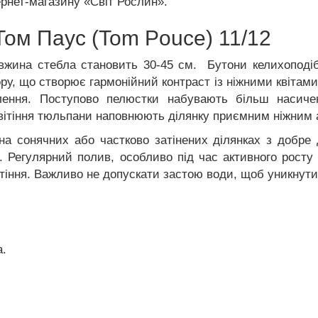
ернет-магазину «Світ Рослин».
ом Паус (Tom Pouce) 11/12
вжина стебла становить 30-45 см. Бутони келихоподі
ру, що створює гармонійний контраст із ніжними квітами
лення. Поступово пелюстки набувають більш насичен
цвітіння тюльпани наповнюють ділянку приємним ніжним
а сонячних або частково затінених ділянках з добре
. Регулярний полив, особливо під час активного росту 
ітіння. Важливо не допускати застою води, щоб уникнути
а.