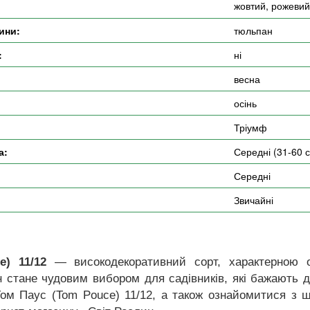
жовтий, рожевий
ини:
тюльпан
:
ні
весна
осінь
Тріумф
а:
Середні (31-60 
Середні
Звичайні
e) 11/12
— високодекоративний сорт, характерною о
н стане чудовим вибором для садівників, які бажають 
Том Паус (Tom Pouce) 11/12, а також ознайомитися з