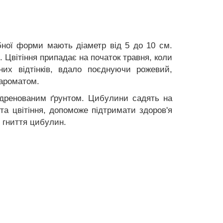
бної форми мають діаметр від 5 до 10 см.
. Цвітіння припадає на початок травня, коли
их відтінків, вдало поєднуючи рожевий,
 ароматом.
 дренованим ґрунтом. Цибулини садять на
та цвітіння, допоможе підтримати здоров'я
 гниття цибулин.