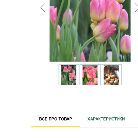
Для кімнатних рослин
Для ландшафтного дизайну
Для поливу
Інструменти та інвентар
Виноробство
Бджільництво
Садові фігури
Міцелій грибів
Товари для дому
Теплиці і покривний матеріал
Цибулинні і бульби
ВСЕ ПРО ТОВАР
ХАРАКТЕРИСТИКИ