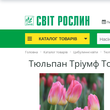
Пе
КАТАЛОГ ТОВАРІВ
Акційні товари
Головна
Каталог товарів
Цибулинні квіти
Тюл
Цибулинні квіти
Тюльпан Тріумф То
Cаджанці троянд
Саджанці плодово-ягідні
Цибуля та часник
Насіннєва картопля
Насіння і розсада
Саджанці декоративні
Засоби захисту рослин
Добрива