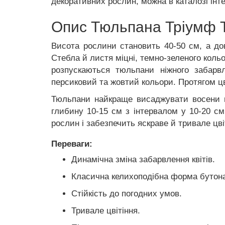
декоративних рослин, можна в каталозі інт
Опис Тюльпана Тріумф Т
Висота рослини становить 40-50 см, а до
Стебла й листя міцні, темно-зеленого кольо
розпускаються тюльпани ніжного забарв
персиковий та жовтий кольори. Протягом 
Тюльпани найкраще висаджувати восени н
глибину 10-15 см з інтервалом у 10-20 см
рослин і забезпечить яскраве й тривале цв
Переваги:
Динамічна зміна забарвлення квітів.
Класична келихоподібна форма бутон
Стійкість до погодних умов.
Тривале цвітіння.