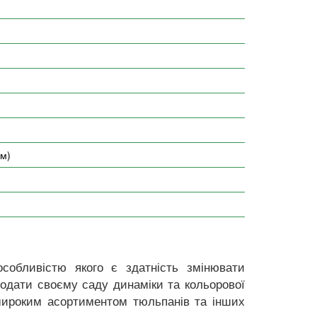
см)
собливістю якого є здатність змінювати
додати своєму саду динаміки та кольорової
 широким асортиментом тюльпанів та інших