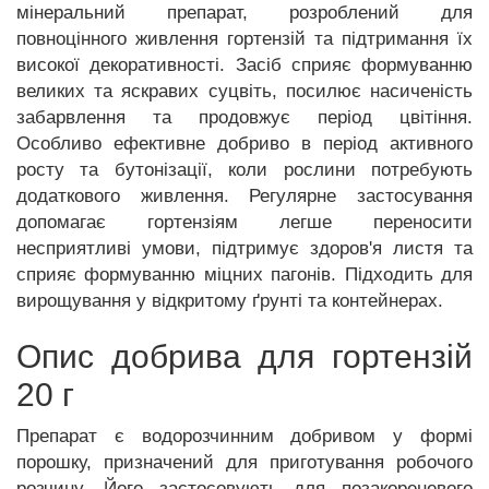
мінеральний препарат, розроблений для
повноцінного живлення гортензій та підтримання їх
високої декоративності. Засіб сприяє формуванню
великих та яскравих суцвіть, посилює насиченість
забарвлення та продовжує період цвітіння.
Особливо ефективне добриво в період активного
росту та бутонізації, коли рослини потребують
додаткового живлення. Регулярне застосування
допомагає гортензіям легше переносити
несприятливі умови, підтримує здоров'я листя та
сприяє формуванню міцних пагонів. Підходить для
вирощування у відкритому ґрунті та контейнерах.
Опис добрива для гортензій
20 г
Препарат є водорозчинним добривом у формі
порошку, призначений для приготування робочого
розчину. Його застосовують для позакореневого