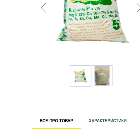
Для кімнатних рослин
Для ландшафтного дизайну
Для поливу
Інструменти та інвентар
Виноробство
Бджільництво
Садові фігури
Міцелій грибів
Товари для дому
Теплиці і покривний матеріал
Цибулинні і бульби
ВСЕ ПРО ТОВАР
ХАРАКТЕРИСТИКИ