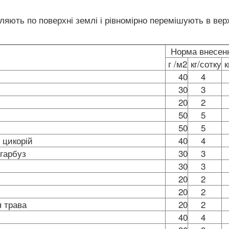
іляють по поверхні землі і рівномірно перемішують в ве
Норма внесе
г /м2
кг/сотку
к
40
4
30
3
20
2
50
5
50
5
ат цикорій
40
4
к, гарбуз
30
3
30
3
20
2
20
2
ная трава
20
2
40
4