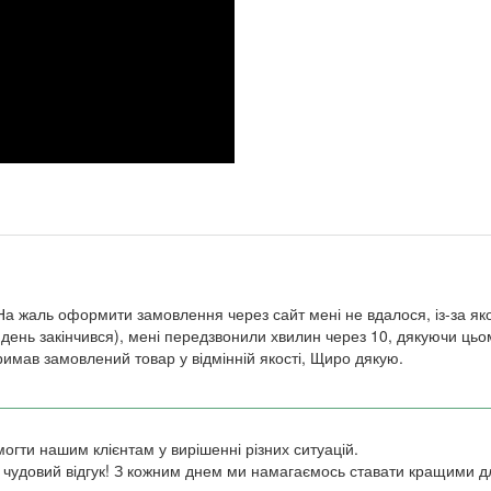
а жаль оформити замовлення через сайт мені не вдалося, із-за яко
 день закінчився), мені передзвонили хвилин через 10, дякуючи ц
римав замовлений товар у відмінній якості, Щиро дякую.
огти нашим клієнтам у вирішенні різних ситуацій.
 чудовий відгук! З кожним днем ми намагаємось ставати кращими д