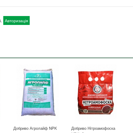
і.
Авторизація
Добриво Агролайф NPK
Добриво Нітроамофоска