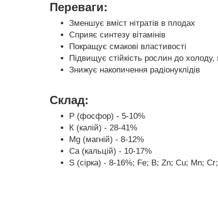
Переваги:
Зменшує вміст нітратів в плодах
Сприяє синтезу вітамінів
Покращує смакові властивості
Підвищує стійкість рослин до холоду,
Знижує накопичення радіонуклідів
Склад:
Р (фосфор) - 5-10%
К (калій) - 28-41%
Mg (магній) - 8-12%
Са (кальцій) - 10-17%
S (сірка) - 8-16%; Fe; B; Zn; Cu; Mn; Cr