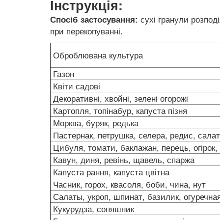
Інструкція:
Спосіб застосування:
сухі гранули розпод
при перекопуванні.
Оброблювана культура
Газон
Квіти садові
Декоративні, хвойні, зелені огорожі
Картопля, топінабур, капуста пізня
Морква, буряк, редька
Пастернак, петрушка, селера, редис, сал
Цибуля, томати, баклажан, перець, огіро
Кавун, диня, ревінь, щавель, спаржа
Капуста рання, капуста цвітна
Часник, горох, квасоля, боби, чина, нут
Салаты, укроп, шпинат, базилик, огуреч
Кукурудза, соняшник