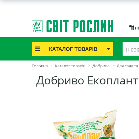
Пе
КАТАЛОГ ТОВАРІВ
Акційні товари
Головна
Каталог товарів
Добрива
Для саду та
Цибулинні квіти
Добриво Екоплант 
Cаджанці троянд
Саджанці плодово-ягідні
Цибуля та часник
Насіннєва картопля
Насіння і розсада
Саджанці декоративні
Засоби захисту рослин
Добрива