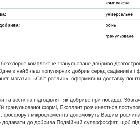
комплексне
ва:
універсальне
 добрива:
осінь
:
гранульоване
, безхлорне комплексне гранульоване добриво довгострок
Одне з найбільш популярних добрив серед садівників і фе
рнет-магазині «Світ рослин», оформивши доставку пошто
я та весняна підгодівля і як добриво при посадці. Збаг
оїй гранульованої формі, Екоплант розчиняється поступо
ію, фосфору і мікроелементів допоможуть Вашим рослина
о додавати до добрива Подвійний суперфосфат, щоб пі