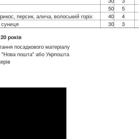
30
3
50
5
брикос, персик, алича, волоський горіх
40
4
, суниця
30
3
20 років
гання посадкового матеріалу
 "Нова пошта" або Укрпошта
ерів