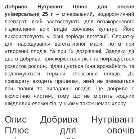
Добриво Нутрівант Плюс для овочів
універсальне 25 г
– мінеральний, водорозчинний
препарат, який застосовують для позакореневого
підживлення всіх видів овочевих культур. Його
використовують у різні періоди вегетації. Спочатку
для нарощування вегетативної маси, потім при
утворенні плодів та при їх дозріванні. Завдяки дії
цього добрива, прискорюється ріст та покращується
розвиток рослин, підвищується їхня врожайність та
подовжуються терміни зберігання плодів. До
препарату входить прилипач, який не змивається
при поливі та випаданні опадів. Це добриво є
екологічно чистим, тому що не містить жодних
шкідливих елементів, у ньому також немає хлору.
Опис Добрива Нутрівант
Плюс для овочів