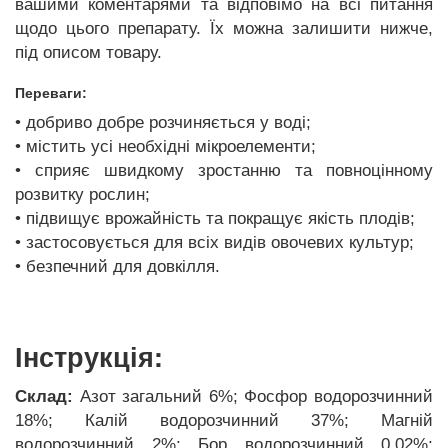
вашими коментарями та відповімо на всі питання
щодо цього препарату. Їх можна залишити нижче,
під описом товару.
Переваги:
• добриво добре розчиняється у воді;
• містить усі необхідні мікроелементи;
• сприяє швидкому зростанню та повноцінному
розвитку рослин;
• підвищує врожайність та покращує якість плодів;
• застосовується для всіх видів овочевих культур;
• безпечний для довкілля.
Інструкція:
Склад:
Азот загальний 6%; Фосфор водорозчинний
18%; Калій водорозчинний 37%; Магній
водорозчинний 2%; Бор водорозчинний 0,02%;