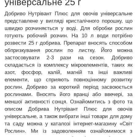
універсальне 25 г
Добриво Нутрівант Плюс для овочів універсальне
представлене у вигляді кристалічного порошку, що
швидко розчиняється у воді. Для обробки рослин
готують робочий розчин. На 10 л води потрібно
розвести 25 г добрива. Препарат вносять способом
обпризкування рослин по листку. Його можна
застосовувати 2-3 рази на сезон. Добриво
складається із комплексу мікроелементів, таких як
азот, фосфор, калій, магній та інші важливі
елементи, що сприяють повноцінному розвитку
рослин. Добриво за короткий період засвоюється
рослинами. Вносять його вранці або ввечері, за
меншої активності сонця. Ознайомитись з фото та
описом Добрива Нутрівант Плюс для овочів
універсальне, а також вибрати інші товари для дому
та саду можна у каталозі інтернет-магазину «Світ
Рослин». Ми із задоволенням ознайомимося з