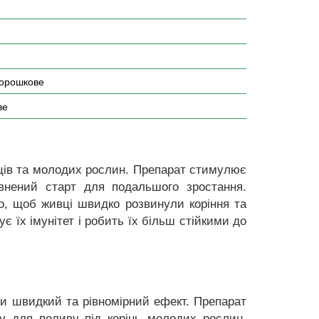
порошкове
ве
нців та молодих рослин. Препарат стимулює
внений старт для подальшого зростання.
о, щоб живці швидко розвинули коріння та
 їх імунітет і робить їх більш стійкими до
чи швидкий та рівномірний ефект. Препарат
у для поливу під корінь молодих рослин.