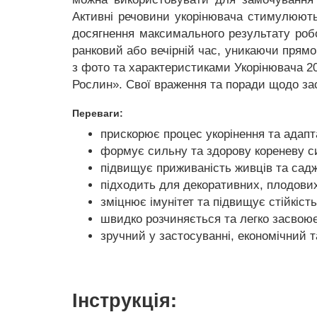
Активні речовини укорінювача стимулюють
досягнення максимального результату роб
ранковий або вечірній час, уникаючи прямо
з фото та характеристиками Укорінювача 20
Рослин». Свої враження та поради щодо за
Переваги:
прискорює процес укорінення та адапт
формує сильну та здорову кореневу с
підвищує приживаність живців та садж
підходить для декоративних, плодових
зміцнює імунітет та підвищує стійкість
швидко розчиняється та легко засвою
зручний у застосуванні, економічний т
Інструкція: