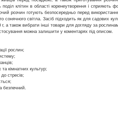
 поділ клітин в області коренеутворення і сприяють ф
очий розчин готують безпосередньо перед використанн
го сонячного світла. Засіб підходить як для садових кул
 г, а також вибрати інші товари для догляду за рослинам
стосування можна залишити у коментарях під описом.
ації рослин;
истему;
анців;
 та кімнатних культур;
 до стресів;
ється;
а безпечний.