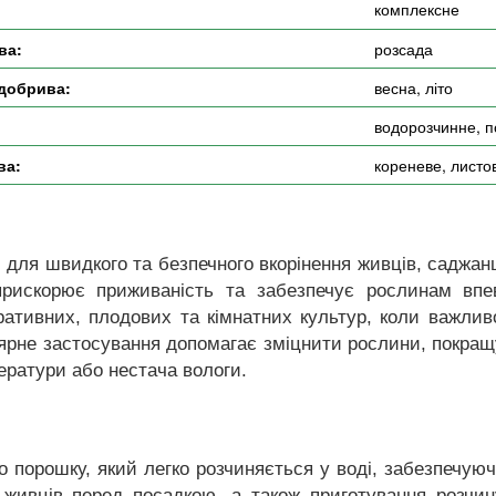
комплексне
ва:
розсада
 добрива:
весна, літо
:
водорозчинне, 
ва:
кореневе, листо
 для швидкого та безпечного вкорінення живців, саджа
 прискорює приживаність та забезпечує рослинам впе
ативних, плодових та кімнатних культур, коли важлив
рне застосування допомагає зміцнити рослини, покращує
ператури або нестача вологи.
о порошку, який легко розчиняється у воді, забезпечую
живців перед посадкою, а також приготування розчин