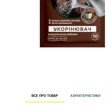
Для кімнатних рослин
Для ландшафтного дизайну
Для поливу
Інструменти та інвентар
Виноробство
Бджільництво
Садові фігури
Міцелій грибів
Товари для дому
Теплиці і покривний матеріал
Цибулинні і бульби
ВСЕ ПРО ТОВАР
ХАРАКТЕРИСТИКИ