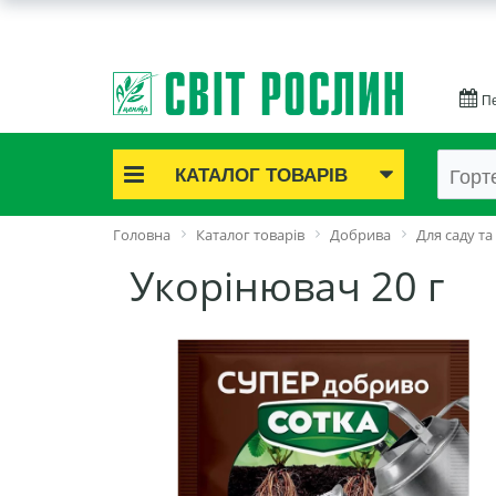
Пе
КАТАЛОГ ТОВАРІВ
Акційні товари
Головна
Каталог товарів
Добрива
Для саду та
Цибулинні квіти
Укорінювач 20 г
Cаджанці троянд
Саджанці плодово-ягідні
Цибуля та часник
Насіннєва картопля
Насіння і розсада
Саджанці декоративні
Засоби захисту рослин
Добрива