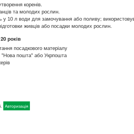
творення коренів.
анців та молодих рослин.
ь у 10 л води для замочування або поливу; використовув
підготовки живців або посадки молодих рослин.
20 років
гання посадкового матеріалу
 "Нова пошта" або Укрпошта
ерів
і.
Авторизація