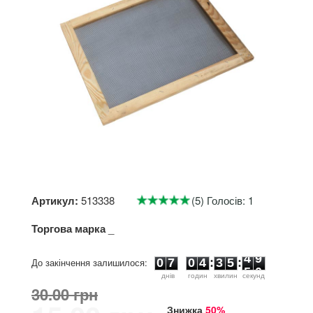
Артикул:
513338
(5) Голосів: 1
Торгова марка
_
0
7
0
4
3
5
4
9
До закінчення залишилося:
0
7
0
4
:
3
5
:
4
9
днiв
годин
хвилин
секунд
30.00 грн
Знижка
50%