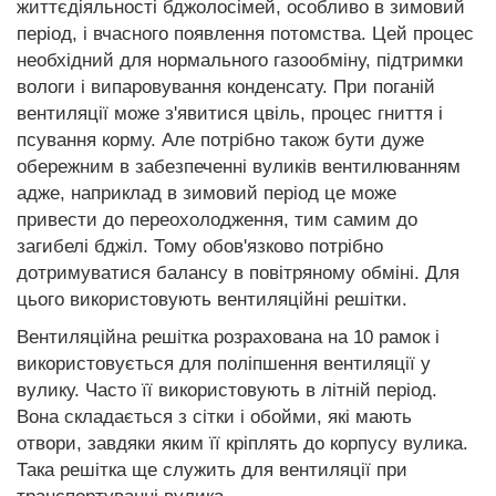
життєдіяльності бджолосімей, особливо в зимовий
період, і вчасного появлення потомства. Цей процес
необхідний для нормального газообміну, підтримки
вологи і випаровування конденсату. При поганій
вентиляції може з'явитися цвіль, процес гниття і
псування корму. Але потрібно також бути дуже
обережним в забезпеченні вуликів вентилюванням
адже, наприклад в зимовий період це може
привести до переохолодження, тим самим до
загибелі бджіл. Тому обов'язково потрібно
дотримуватися балансу в повітряному обміні. Для
цього використовують вентиляційні решітки.
Вентиляційна решітка розрахована на 10 рамок і
використовується для поліпшення вентиляції у
вулику. Часто її використовують в літній період.
Вона складається з сітки і обойми, які мають
отвори, завдяки яким її кріплять до корпусу вулика.
Така решітка ще служить для вентиляції при