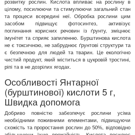
розвитку рослин. Кислота впливає на рослину в
цілому, посилюючи та стимулюючи загальний стан
та процеси всередині неї. Обробка рослини цим
засобом підвищує фотосинтез, активізує
поглинання корисних речовин із ґрунту, зміцнює
імунітет та сприяє запиленню. Бурштинова кислота
не є токсичною, не забруднює ґрунтові структури та
є безпечною для людей та тварин. Це екологічно
чистий продукт, який міститься в цукровій тростині,
ріпі та в не дозрілих ягодах.
Особливості Янтарної
(бурштинової) кислоти 5 г,
Швидка допомога
Добриво повністю забезпечує рослини усіма
необхідними поживними елементами, підвищуючи
схожість та проростання рослин до 50%, відповідно
збільшуючи їхню врожайність. Кислота посилює