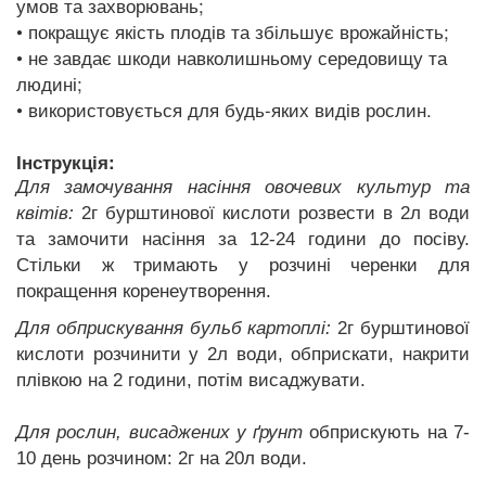
умов та захворювань;
• покращує якість плодів та збільшує врожайність;
• не завдає шкоди навколишньому середовищу та
людині;
• використовується для будь-яких видів рослин.
Інструкція:
Для замочування насіння овочевих культур та
квітів:
2г бурштинової кислоти розвести в 2л води
та замочити насіння за 12-24 години до посіву.
Стільки ж тримають у розчині черенки для
покращення коренеутворення.
Для обприскування бульб картоплі:
2г бурштинової
кислоти розчинити у 2л води, обприскати, накрити
плівкою на 2 години, потім висаджувати.
Для рослин, висаджених у ґрунт
обприскують на 7-
10 день розчином: 2г на 20л води.