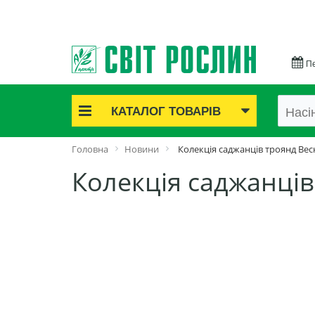
Пе
КАТАЛОГ ТОВАРІВ
Акційні товари
Головна
Новини
Колекція саджанців троянд Вес
Цибулинні квіти
Колекція саджанців
Cаджанці троянд
Саджанці плодово-ягідні
Цибуля та часник
Насіннєва картопля
Насіння і розсада
Саджанці декоративні
Засоби захисту рослин
Добрива