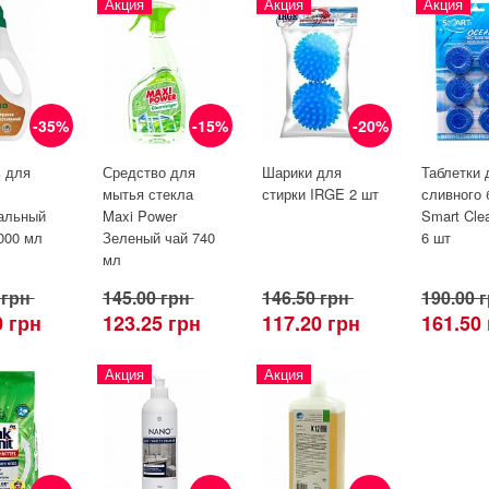
Акция
Акция
Акция
-35%
-15%
-20%
ь для
Средство для
Шарики для
Таблетки 
мытья стекла
стирки IRGE 2 шт
сливного 
альный
Maxi Power
Smart Cle
1000 мл
Зеленый чай 740
6 шт
мл
 грн
145.00 грн
146.50 грн
190.00 
0 грн
123.25 грн
117.20 грн
161.50
Акция
Акция