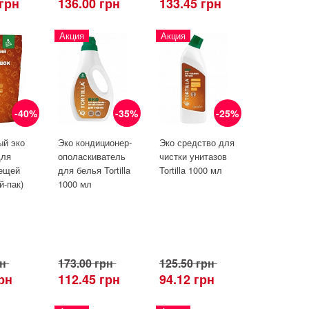
 грн
136.00 грн
133.45 грн
Акция
Акция
-40%
-35%
-25%
ый эко
Эко кондиционер-
Эко средство для
для
ополаскиватель
чистки унитазов
вещей
для белья Tortilla
Tortilla 1000 мл
ой-пак)
1000 мл
рн
173.00 грн
125.50 грн
грн
112.45 грн
94.12 грн