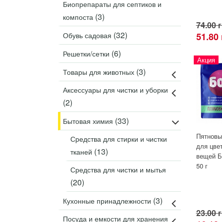
Биопрепараты для септиков и
(3)
компоста
74.00 
(32)
Обувь садовая
51.80
(6)
Решетки/сетки
Акция
(3)
Товары для животных
Аксессуары для чистки и уборки
(2)
(33)
Бытовая химия
Пятновы
Средства для стирки и чистки
для цве
(13)
тканей
вещей 
50 г
Средства для чистки и мытья
(20)
(3)
Кухонные принадлежности
23.00 
Посуда и емкости для хранения