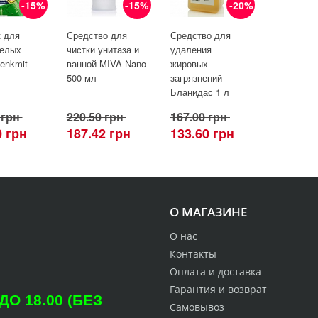
-15%
-15%
-20%
 для
Средство для
Средство для
белых
чистки унитаза и
удаления
enkmit
ванной MIVA Nano
жировых
500 мл
загрязнений
Бланидас 1 л
 грн
220.50 грн
167.00 грн
0 грн
187.42 грн
133.60 грн
О МАГАЗИНЕ
О нас
Контакты
Оплата и доставка
Гарантия и возврат
О 18.00 (БЕЗ
Самовывоз