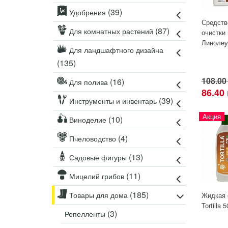
Удобрения
(39)
Удобрения
Для комнатных растений
Средств
(87)
Для комнатных растений
очистки
Для ландшафтного дизайна
Линолеу
Для полива
Для ландшафтного дизайна
(135)
Инструменты и инвентарь
Виноделие
108.00
(16)
Для полива
Пчеловодство
86.40
(39)
Инструменты и инвентарь
Садовые фигуры
Акция
Мицелий грибов
(10)
Виноделие
Товары для дома
(4)
Пчеловодство
Теплицы и укрывной материал
(13)
Садовые фигуры
Луковичные и клубни
(11)
Мицелий грибов
(185)
Товары для дома
Жидкая 
Tortilla 
(3)
Репелленты