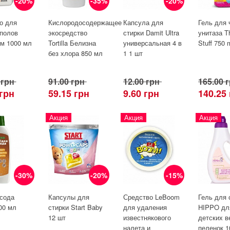
-20%
-35%
-20%
о для
Кислородосодержащее
Капсула для
Гель для 
 полов
экосредство
стирки Damit Ultra
унитаза T
м 1000 мл
Tortilla Белизна
универсальная 4 в
Stuff 750 
без хлора 850 мл
1 1 шт
 грн
91.00 грн
12.00 грн
165.00 
 грн
59.15 грн
9.60 грн
140.25
Акция
Акция
Акция
-30%
-20%
-15%
сода
Капсулы для
Средство LeBoom
Гель для 
500 мл
стирки Start Baby
для удаления
HIPPO дл
12 шт
известнякового
детских в
налета и
пеленок 1