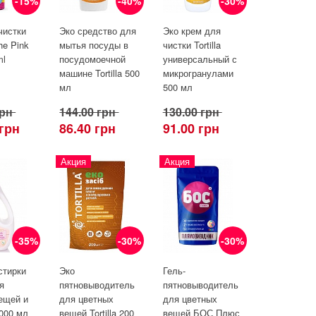
-15%
-40%
-30%
чистки
Эко средство для
Эко крем для
he Pink
мытья посуды в
чистки Tortilla
ml
посудомоечной
универсальный с
машине Tortilla 500
микрогранулами
мл
500 мл
грн
144.00 грн
130.00 грн
 грн
86.40 грн
91.00 грн
Акция
Акция
-35%
-30%
-30%
стирки
Эко
Гель-
я
пятновыводитель
пятновыводитель
ещей и
для цветных
для цветных
000 мл
вещей Tortilla 200
вещей БОС Плюс