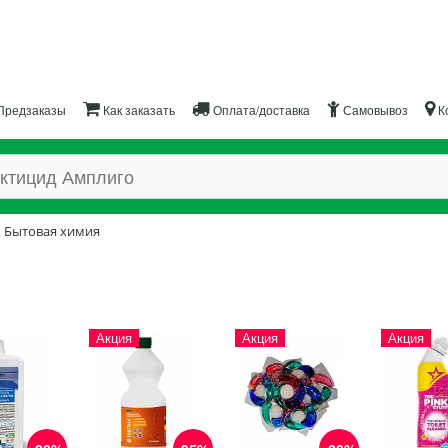
Предзаказы
Как заказать
Оплата/доставка
Самовывоз
К
Бытовая химия
Акция
Акция
Акция