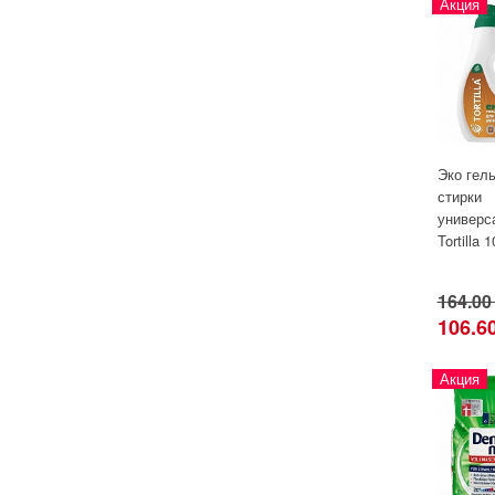
Акция
Эко гел
стирки
универс
Tortilla 
164.00
106.6
Акция