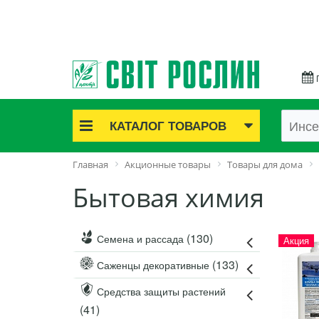
КАТАЛОГ ТОВАРОВ
Акционные товары
Главная
Акционные товары
Товары для дома
Луковичные цветы
Бытовая химия
Саженцы роз
Саженцы плодово-ягодные
Лук и чеснок
(130)
Семена и рассада
Акция
Семенной картофель
(133)
Саженцы декоративные
Семена и рассада
Саженцы декоративные
Средства защиты растений
(41)
Средства защиты растений