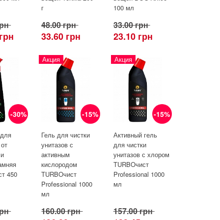
г
100 мл
грн
48.00 грн
33.00 грн
 грн
33.60 грн
23.10 грн
Акция
Акция
-30%
-15%
-15%
 для
Гель для чистки
Активный гель
 от
унитазов с
для чистки
 и
активным
унитазов с хлором
амняя
кислородом
TURBOчист
т 450
TURBOчист
Professional 1000
Professional 1000
мл
мл
грн
160.00 грн
157.00 грн