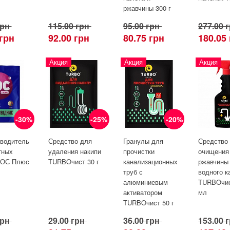
ржавчины 300 г
грн
115.00 грн
95.00 грн
277.00 
 грн
92.00 грн
80.75 грн
180.05
Акция
Акция
Акция
-30%
-25%
-20%
водитель
Средство для
Гранулы для
Средство
тных
удаления накипи
прочистки
очищения
БОС Плюс
TURBOчист 30 г
канализационных
ржавчины
труб с
водного к
алюминиевым
TURBOчис
активатором
мл
TURBOчист 50 г
грн
29.00 грн
36.00 грн
153.00 