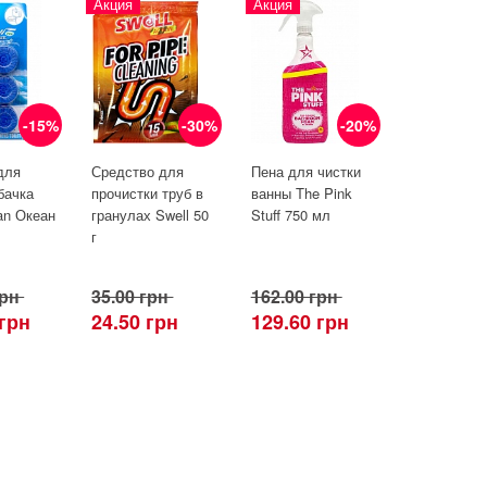
Акция
Акция
-15%
-30%
-20%
для
Средство для
Пена для чистки
бачка
прочистки труб в
ванны The Pink
an Океан
гранулах Swell 50
Stuff 750 мл
г
грн
35.00 грн
162.00 грн
 грн
24.50 грн
129.60 грн