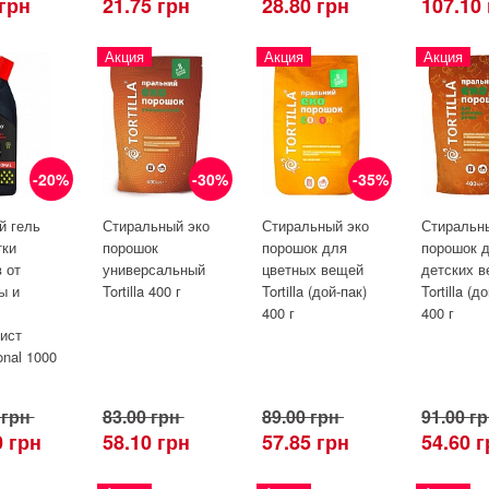
 грн
21.75 грн
28.80 грн
107.10
Акция
Акция
Акция
-20%
-30%
-35%
й гель
Стиральный эко
Стиральный эко
Стиральн
тки
порошок
порошок для
порошок 
 от
универсальный
цветных вещей
детских 
ы и
Tortilla 400 г
Tortilla (дой-пак)
Tortilla (д
400 г
400 г
ист
onal 1000
 грн
83.00 грн
89.00 грн
91.00 г
0 грн
58.10 грн
57.85 грн
54.60 