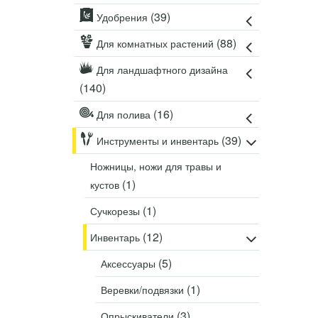
Удобрения
(39)
Удобрения
Для комнатных растений
(88)
Для комнатных растений
Для ландшафтного дизайна
Для полива
Для ландшафтного дизайна
(140)
Инструменты и инвентарь
Виноделие
(16)
Для полива
Пчеловодство
(39)
Инструменты и инвентарь
Садовые фигуры
Мицелий грибов
Ножницы, ножи для травы и
Товары для дома
(1)
кустов
Теплицы и укрывной материал
(1)
Сучкорезы
Луковичные и клубни
(12)
Инвентарь
(5)
Аксессуары
(1)
Веревки/подвязки
(3)
Опрыскиватели