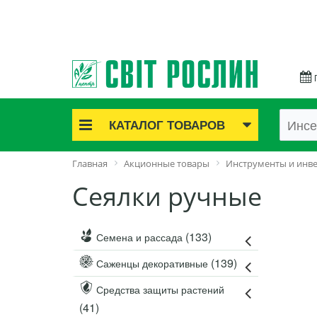
КАТАЛОГ ТОВАРОВ
Акционные товары
Главная
Акционные товары
Инструменты и инв
Луковичные цветы
Сеялки ручные
Саженцы роз
Саженцы плодово-ягодные
Лук и чеснок
(133)
Семена и рассада
Семенной картофель
(139)
Саженцы декоративные
Семена и рассада
Саженцы декоративные
Средства защиты растений
(41)
Средства защиты растений