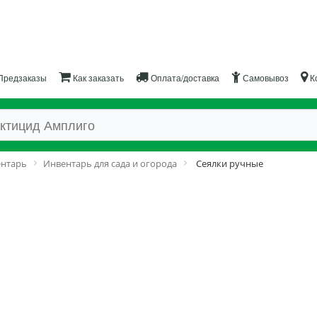
Предзаказы
Как заказать
Оплата/доставка
Самовывоз
К
ентарь
Инвентарь для сада и огорода
Сеялки ручные