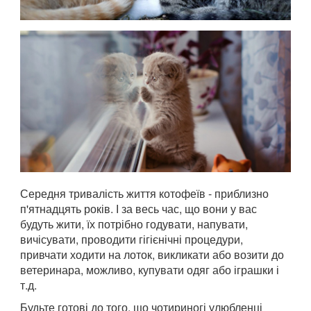
Середня тривалість життя котофеїв - приблизно
п'ятнадцять років. І за весь час, що вони у вас
будуть жити, їх потрібно годувати, напувати,
вичісувати, проводити гігієнічні процедури,
привчати ходити на лоток, викликати або возити до
ветеринара, можливо, купувати одяг або іграшки і
т.д.
Будьте готові до того, що чотириногі улюбленці