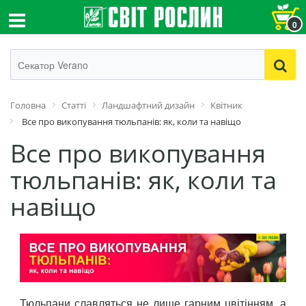
0
Головна
Статті
Ландшафтний дизайн
Квітник
Все про викопування тюльпанів: як, коли та навіщо
Все про викопування
тюльпанів: як, коли та
навіщо
Тюльпани славляться не лише гарним цвітінням, а