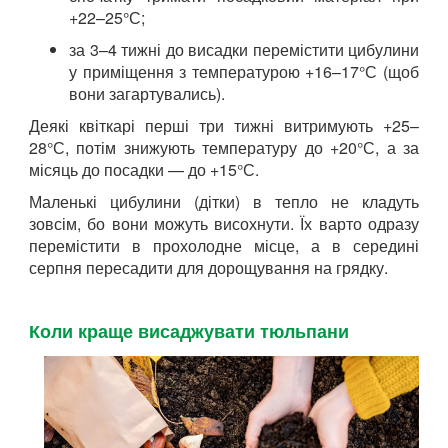
+22–25°С;
за 3–4 тижні до висадки перемістити цибулини
у приміщення з температурою +16–17°С (щоб
вони загартувались).
Деякі квіткарі перші три тижні витримують +25–
28°С, потім знижують температуру до +20°С, а за
місяць до посадки — до +15°С.
Маленькі цибулини (дітки) в тепло не кладуть
зовсім, бо вони можуть висохнути. Їх варто одразу
перемістити в прохолодне місце, а в середині
серпня пересадити для дорощування на грядку.
Коли краще висаджувати тюльпани