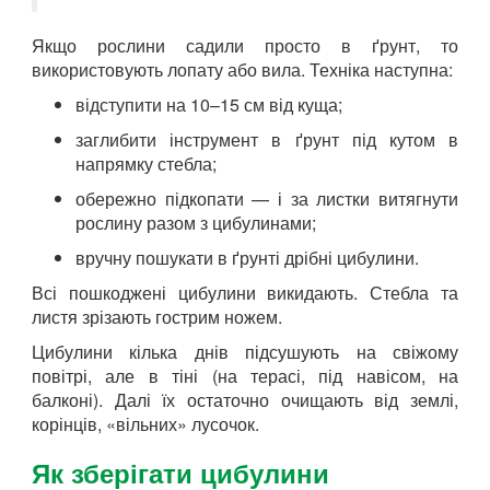
Якщо рослини садили просто в ґрунт, то
використовують лопату або вила. Техніка наступна:
відступити на 10–15 см від куща;
заглибити інструмент в ґрунт під кутом в
напрямку стебла;
обережно підкопати — і за листки витягнути
рослину разом з цибулинами;
вручну пошукати в ґрунті дрібні цибулини.
Всі пошкоджені цибулини викидають. Стебла та
листя зрізають гострим ножем.
Цибулини кілька днів підсушують на свіжому
повітрі, але в тіні (на терасі, під навісом, на
балконі). Далі їх остаточно очищають від землі,
корінців, «вільних» лусочок.
Як зберігати цибулини