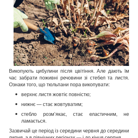
Викопують цибулини після цвітіння. Але дають їм
час забрати поживні речовини зі стебел та листя.
Ознаки того, що тюльпани пора викопувати:
верхнє листя жовтіє повністю;
нижнє — стає жовтуватим;
стебло розм’якає, стає еластичним, не
ламається.
Зазвичай це період із середини червня до середини
липня, а в північних регіонах — і до кінця серпня.