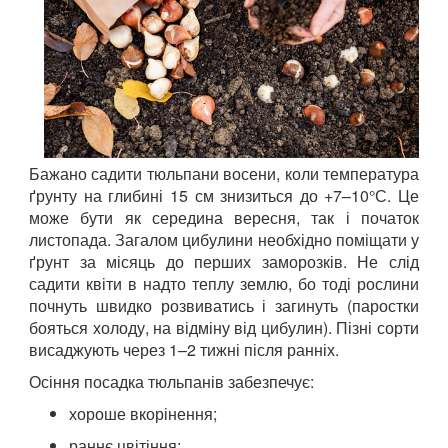
Бажано садити тюльпани восени, коли температура
ґрунту на глибині 15 см знизиться до +7–10°С. Це
може бути як середина вересня, так і початок
листопада. Загалом цибулини необхідно поміщати у
ґрунт за місяць до перших заморозків. Не слід
садити квіти в надто теплу землю, бо тоді рослини
почнуть швидко розвиватись і загинуть (паростки
бояться холоду, на відміну від цибулин). Пізні сорти
висаджують через 1–2 тижні після ранніх.
Осіння посадка тюльпанів забезпечує:
хороше вкорінення;
раннє цвітіння;