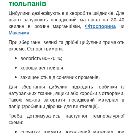
тюльпанів
Цибулини дезінфікують від хвороб та шкідників. Для
цього занурюють посадковий матеріал на 30–40
хвилин в розчин марганцівки,
Фітоспорина
чи
Максима
.
При зберіганні великі та дрібні цибулини тримають
окремо. Основні вимоги:
вологість 60–70 %;
хороша вентиляція;
захищеність від сонячних променів.
Для зберігання цибулин підходять торбинки із
натуральних тканин, ящики або коробки з отворами.
Також можна загортати посадковий матеріал в
папір (зробивши дірочки для вентиляції).
Треба дотримуватись наступної температурної
схеми:
спочатку тримати посадковий матеріал при