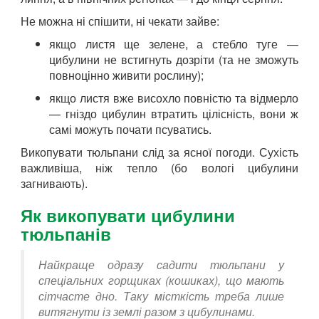
Не можна ні спішити, ні чекати зайве:
якщо листя ще зелене, а стебло туге —
цибулини не встигнуть дозріти (та не зможуть
повноцінно живити рослину);
якщо листя вже висохло повністю та відмерло
— гніздо цибулин втратить цілісність, вони ж
самі можуть почати псуватись.
Викопувати тюльпани слід за ясної погоди. Сухість
важливіша, ніж тепло (бо вологі цибулини
загнивають).
Як викопувати цибулини
тюльпанів
Найкраще одразу садити тюльпани у
спеціальних горщиках (кошиках), що мають
сітчасте дно. Таку місткість треба лише
витягнути із землі разом з цибулинами.