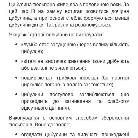
Цибулина тюльпана живе два з половиною роки. За
цей час їй на заміну встигає розвитись дочірня
цибулина, а при основі стебла формуються менші
цибулини-дітки. Так рослина розмножується.
Якщо ж сортові тюльпани не викопувати:
клумба стає загущеною (через велику кількість
цибулин);
квітам не вистачає живлення (вони дрібніють
або взагалі не з’являються);
поширюються грибкові інфекції (бо повітря
циркулює погано, а волога застоюється);
цибулини поступово заглиблюються (що
призводить до загнивання та слабкого/
відсутнього цвітіння).
Викопування є основним способом збереження
тюльпанів. Воно дозволяє:
оглядати цибулини та вилучати пошкоджені