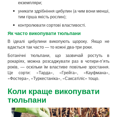
екземпляри;
уникати здрібніння цибулин (а чим вони менші,
тим гірша якість рослин);
контролювати сортові властивості.
Як часто викопувати тюльпани
В ідеалі цибулини викопують щороку. Якщо не
вдається так часто — то кожні два-три роки.
Ботанічні тюльпани, що зазвичай ростуть в
рокаріях, можна розсаджувати раз в чотири-п’ять
років, — оскільки їм властиве повільне зростання.
Це сорти: «Тарда», «Грейга», «Кауфмана»,
«Фостера», «Туркестаніка», «Саксатіліс» тощо.
Коли краще викопувати
тюльпани