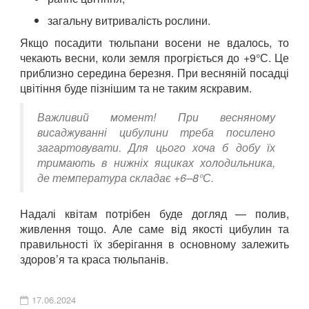
загальну витривалість рослини.
Якщо посадити тюльпани восени не вдалось, то
чекають весни, коли земля прогріється до +9°С. Це
приблизно середина березня. При весняній посадці
цвітіння буде пізнішим та не таким яскравим.
Важливий момент! При весняному
висаджуванні цибулини треба посилено
загартовувати. Для цього хоча б добу їх
тримають в нижніх ящиках холодильника,
де температура складає +6–8°С.
Надалі квітам потрібен буде догляд — полив,
живлення тощо. Але саме від якості цибулин та
правильності їх зберігання в основному залежить
здоров’я та краса тюльпанів.
17.06.2024