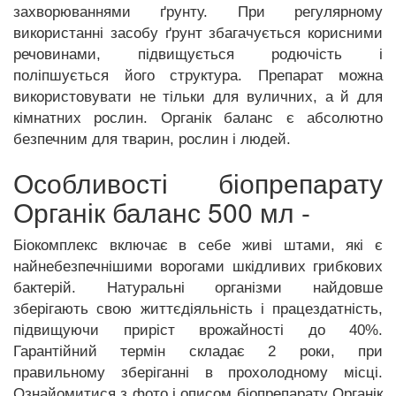
захворюваннями ґрунту. При регулярному
використанні засобу ґрунт збагачується корисними
речовинами, підвищується родючість і
поліпшується його структура. Препарат можна
використовувати не тільки для вуличних, а й для
кімнатних рослин. Органік баланс є абсолютно
безпечним для тварин, рослин і людей.
Особливості біопрепарату
Органік баланс 500 мл -
Біокомплекс включає в себе живі штами, які є
найнебезпечнішими ворогами шкідливих грибкових
бактерій. Натуральні організми найдовше
зберігають свою життєдіяльність і працездатність,
підвищуючи приріст врожайності до 40%.
Гарантійний термін складає 2 роки, при
правильному зберіганні в прохолодному місці.
Ознайомитися з фото і описом біопрепарату Органік