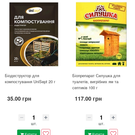
Біодеструктор для
Біопрепарат Силушка для
компостування UniSept 20 г
туалетів, вигрібних ям та
септиків 100 г
35.00 грн
117.00 грн
шт.
шт.
Купити
Купити