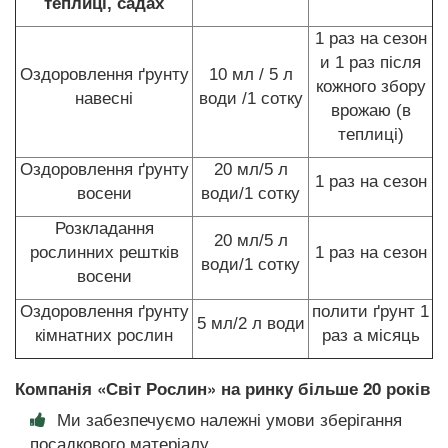
теплиці, садах
1 раз на сезон
и 1 раз після
Оздоровлення ґрунту
10 мл / 5 л
кожного збору
навесні
води /1 сотку
врожаю (в
теплиці)
Оздоровлення ґрунту
20 мл/5 л
1 раз на сезон
восени
води/1 сотку
Розкладання
20 мл/5 л
рослинних рештків
1 раз на сезон
води/1 сотку
восени
Оздоровлення ґрунту
полити ґрунт 1
5 мл/2 л води
кімнатних рослин
раз а місяць
Компанія «Світ Рослин» на ринку більше 20 років
Ми забезпечуємо належні умови зберігання
посадкового матеріалу