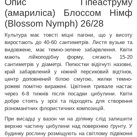
Опис Гіпеаструму
(амариліса) Блоссом Німф
(Blossom Nymph) 26/28
Культура має товсті міцні пагони, що у висоту
виростають до 40-60 сантиметрів. Листя вузьке та
видовжене, має темно-зелене забарвлення. Квіти
мають лійкоподібну форму, сягають 15-20
сантиметрів у діаметрі. Пелюстки відігнуті назовні,
край забарвлений у ніжний персиковий відтінок,
центр доповнений білою смугою, жилки темно-
рожеві помітно виражені. Цвітіння тривале настає
через 6-8 тижнів після посадки цибулини. Квіти
добре стоять у зрізі та підходять для створення
різноманітних флористичних композицій.
При висадці у вазон чи на ділянку слід залишити
верхню частину цибулини над поверхнею ґрунту. У
будинку рослину розміщують на світлому підвіконні