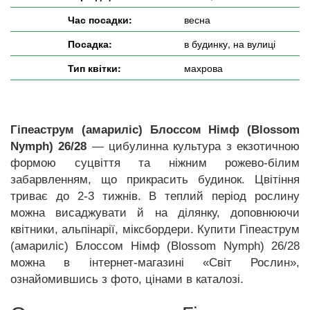
Час посадки:
весна
Посадка:
в будинку, на вулиці
Тип квітки:
махрова
Гіпеаструм (амариліс) Блоссом Німф (Blossom
Nymph) 26/28
— цибулинна культура з екзотичною
формою суцвіття та ніжним рожево-білим
забарвленням, що прикрасить будинок. Цвітіння
триває до 2-3 тижнів. В теплий період рослину
можна висаджувати й на ділянку, доповнюючи
квітники, альпінарії, міксбордери. Купити Гіпеаструм
(амариліс) Блоссом Німф (Blossom Nymph) 26/28
можна в інтернет-магазині «Світ Рослин»,
ознайомившись з фото, цінами в каталозі.