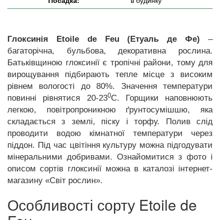
Посадка:
в будинку
Глоксинія Etoile de Feu (Етуаль де Фе)
–
багаторічна, бульбова, декоративна рослина.
Батьківщиною глоксинії є тропічні райони, тому для
вирощування підбирають тепле місце з високим
рівнем вологості до 80%. Значення температури
0
повинні рівнятися 20-23
С. Горщики наповнюють
легкою, повітропроникною ґрунтосумішшю, яка
складається з землі, піску і торфу. Полив слід
проводити водою кімнатної температури через
піддон. Під час цвітіння культуру можна підгодувати
мінеральними добривами. Ознайомитися з фото і
описом сортів глоксинії можна в каталозі інтернет-
магазину «Світ рослин».
Особливості сорту Etoile de