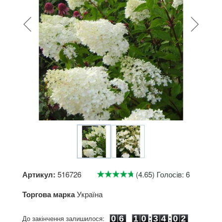
Артикул:
516726
(4.65) Голосів: 6
Торгова марка
Україна
0
6
1
0
3
4
0
1
До закінчення залишилося:
0
6
1
0
:
3
4
:
0
1