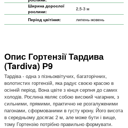
Ширина дорослої
2,5-3 м
рослини:
Період цвітіння:
липень-жовень
Опис Гортензії Тардива
(Tardiva) Р9
Тардіва - одна з пізньоквітучих, багаторічних,
волотистих гортензій, яка радує своєю красою в
осінній період. Вона цвіте з кінця серпня до самих
холодів. Рослина являє собою високий чагарник, з
сильними, прямими, практично не розгалуженими
пагонами, сформованими в густу крону. Його висота
в середньому досягає 2 м, але може бути і вище,
тому Гортензію потрібно правильно формувати.