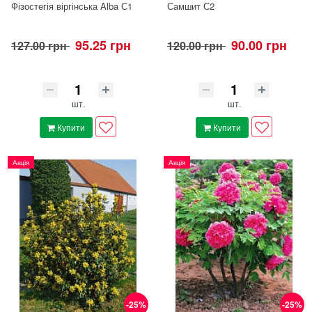
Фізостегія віргінська Alba С1
Самшит С2
95.25 грн
90.00 грн
127.00 грн
120.00 грн
шт.
шт.
Купити
Купити
Акція
Акція
-25%
-25%