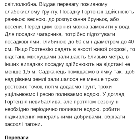
світлолюбна. Віддає перевагу поживному
слабокислому ґрунту. Посадку Гортензії здійснюють
ранньою весною, до розпускання бруньок, або
восени. Перед цим коріння можна замочити у воді.
Для посадки чагарника, потрібно підготувати
посадкові ями, глибиною до 60 см і діаметром до 40
см. Якщо Гортензію садять в якості живої огорожі, то
відстань між кущами залишають близько метра, в
інших випадках посадку здійснюють на відстані не
менше 1,5 м. Саджанець поміщаємо в ямку так, щоб
над рівнем землі залишалося не менше трьох
ростових точок, потім додаємо грунт, трохи
ущільнюємо і рясно поливаємо водою. У догляді
Гортензія невибаглива, але протягом сезону її
необхідно періодично поливати водою, робити
підживлення мінеральними добривами, обрізати
засохлі пагони.
Переваги