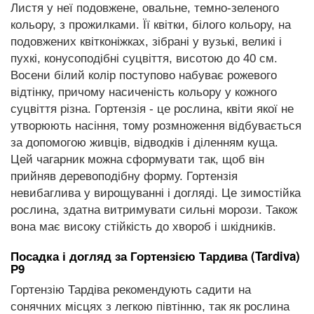
Листя у неї подовжене, овальне, темно-зеленого
кольору, з прожилками. Її квітки, білого кольору, на
подовжених квітконіжках, зібрані у вузькі, великі і
пухкі, конусоподібні суцвіття, висотою до 40 см.
Восени білий колір поступово набуває рожевого
відтінку, причому насиченість кольору у кожного
суцвіття різна. Гортензія - це рослина, квіти якої не
утворюють насіння, тому розмноження відбувається
за допомогою живців, відводків і діленням куща.
Цей чагарник можна сформувати так, щоб він
прийняв деревоподібну форму. Гортензія
невибаглива у вирощуванні і догляді. Це зимостійка
рослина, здатна витримувати сильні морози. Також
вона має високу стійкість до хвороб і шкідників.
Посадка і догляд за Гортензією Тардива (Tardiva)
Р9
Гортензію Тардіва рекомендують садити на
сонячних місцях з легкою півтінню, так як рослина