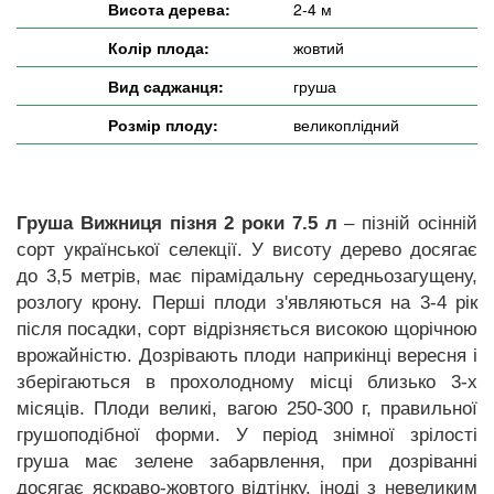
Висота дерева:
2-4 м
Колір плода:
жовтий
Вид саджанця:
груша
Розмір плоду:
великоплідний
Груша Вижниця пізня 2 роки 7.5 л
– пізній осінній
сорт української селекції. У висоту дерево досягає
до 3,5 метрів, має пірамідальну середньозагущену,
розлогу крону. Перші плоди з'являються на 3-4 рік
після посадки, сорт відрізняється високою щорічною
врожайністю. Дозрівають плоди наприкінці вересня і
зберігаються в прохолодному місці близько 3-х
місяців. Плоди великі, вагою 250-300 г, правильної
грушоподібної форми. У період знімної зрілості
груша має зелене забарвлення, при дозріванні
досягає яскраво-жовтого відтінку, іноді з невеликим