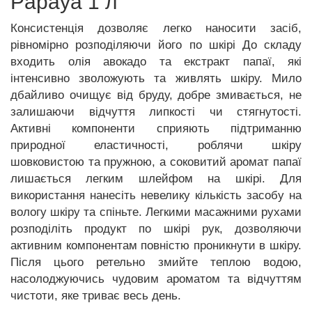
Papaya 1 л
Консистенція дозволяє легко наносити засіб,
рівномірно розподіляючи його по шкірі До складу
входить олія авокадо та екстракт папаї, які
інтенсивно зволожують та живлять шкіру. Мило
дбайливо очищує від бруду, добре змивається, не
залишаючи відчуття липкості чи стягнутості.
Активні компоненти сприяють підтриманню
природної еластичності, роблячи шкіру
шовковистою та пружною,
а соковитий аромат папаї
лишається легким шлейфом на шкірі. Для
використання нанесіть невелику кількість засобу на
вологу шкіру та спіньте. Легкими масажними рухами
розподіліть продукт по шкірі рук, дозволяючи
активним компонентам повністю проникнути в шкіру.
Після цього ретельно змийте теплою водою,
насолоджуючись чудовим ароматом та відчуттям
чистоти, яке триває весь день.