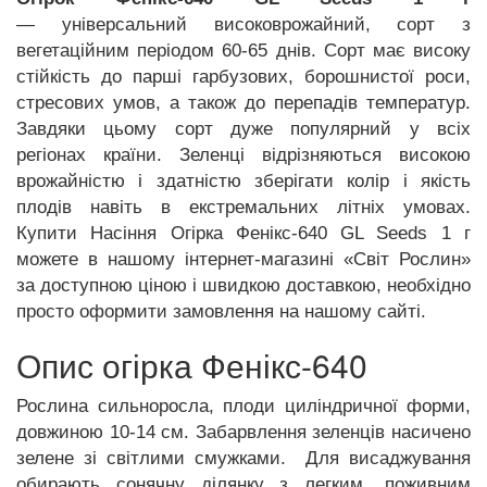
— універсальний високоврожайний, сорт з
вегетаційним періодом 60-65 днів. Сорт має високу
стійкість до парші гарбузових, борошнистої роси,
стресових умов, а також до перепадів температур.
Завдяки цьому сорт дуже популярний у всіх
регіонах країни. Зеленці відрізняються високою
врожайністю і здатністю зберігати колір і якість
плодів навіть в екстремальних літніх умовах.
Купити Насіння Огірка Фенікс-640 GL Seeds 1 г
можете в нашому інтернет-магазині «Світ Рослин»
за доступною ціною і швидкою доставкою, необхідно
просто оформити замовлення на нашому сайті.
Опис огірка Фенікс-640
Рослина сильноросла, плоди циліндричної форми,
довжиною 10-14 см. Забарвлення зеленців насичено
зелене зі світлими смужками. Для висаджування
обирають сонячну ділянку з легким, поживним