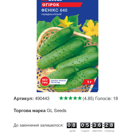
Артикул:
490443
(4.85) Голосів: 18
Торгова марка
GL Seeds
0
8
0
5
3
6
2
8
До закінчення залишилося:
0
8
0
5
:
3
6
:
2
8
днiв
годин
хвилин
секунд