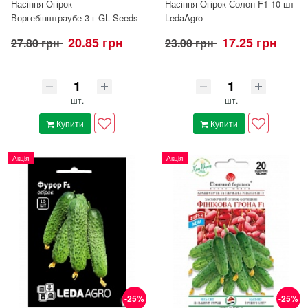
Насіння Огірок
Насіння Огірок Солон F1 10 шт
Воргебінштраубе 3 г GL Seeds
LedaAgro
20.85 грн
17.25 грн
27.80 грн
23.00 грн
шт.
шт.
Купити
Купити
Акція
Акція
-25%
-25%