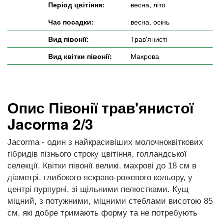
Період цвітіння:
весна, літо
Час посадки:
весна, осінь
Вид півонії:
Трав'янисті
Вид квітки півонії:
Махрова
Опис Півонії трав'янистої
Jacorma 2/3
Jacorma - один з найкрасивіших молочноквіткових
гібридів пізнього строку цвітіння, голландської
селекції. Квітки півонії великі, махрові до 18 см в
діаметрі, глибокого яскраво-рожевого кольору, у
центрі пурпурні, зі щільними пелюстками. Кущ
міцний, з потужними, міцними стеблами висотою 85
см, які добре тримають форму та не потребують