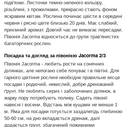
підв'язки. Листочки темно-зеленого кольору,
різьблені, з прожилками, прекрасно стають фоном
яскравим квітам. Рослина починає цвісти в середині
червня і рясно цвіте близько 20 днів. Має слабкий,
приємний аромат. Довгий час не вимагає пересадки.
Півонія Jacorma відноситься до групи трав'янистих
багаторічних рослин.
Посадка та догляд за півонією Jacorma 2/3
Півонія Jacorma - любить рости на сонячних
ділянках, але непогано себе почуває і в півтіні. Для
гарного цвітіння рослині необхідне правильне місце
посадки і родючий, некислий, добре дренований
ґрунт. Не люблять сирих і заболочених ділянок, в
жарку пору потребують поливу. Садять півонії
навесні і восени. Відстань між кущами не менше 1
м. Яма для посадки готується заздалегідь глибиною
50-60 см, на дно вкладається дренаж, далі
додається грунт, збагачений поживними