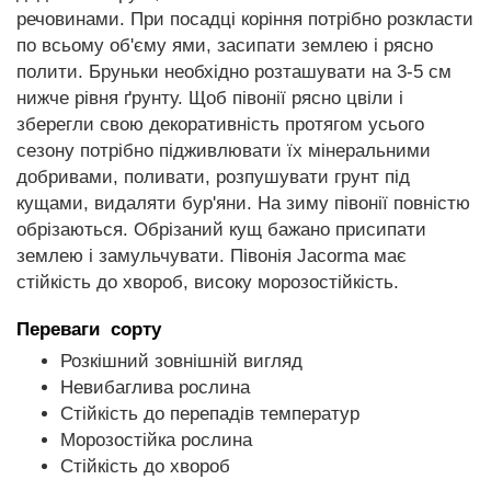
речовинами. При посадці коріння потрібно розкласти
по всьому об'єму ями, засипати землею і рясно
полити. Бруньки необхідно розташувати на 3-5 см
нижче рівня ґрунту. Щоб півонії рясно цвіли і
зберегли свою декоративність протягом усього
сезону потрібно підживлювати їх мінеральними
добривами, поливати, розпушувати грунт під
кущами, видаляти бур'яни. На зиму півонії повністю
обрізаються. Обрізаний кущ бажано присипати
землею і замульчувати. Півонія Jacorma має
стійкість до хвороб, високу морозостійкість.
Переваги сорту
Розкішний зовнішній вигляд
Невибаглива рослина
Стійкість до перепадів температур
Морозостійка рослина
Стійкість до хвороб