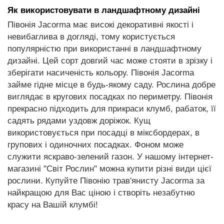
Як використовувати в ландшафтному дизайні
Півонія Jacorma має високі декоративні якості і
невибаглива в догляді, тому користується
популярністю при використанні в ландшафтному
дизайні. Цей сорт довгий час може стояти в зрізку і
зберігати насиченість кольору. Півонія Jacorma
займе гідне місце в будь-якому саду. Рослина добре
виглядає в кругових посадках по периметру. Півонія
прекрасно підходить для прикраси клумб, рабаток, її
садять рядами уздовж доріжок. Кущ
використовується при посадці в міксбордерах, в
групових і одиночних посадках. Фоном може
служити яскраво-зелений газон. У нашому інтернет-
магазині "Світ Рослин" можна купити різні види цієї
рослини. Купуйте Півонію трав'янисту Jacorma за
найкращою для Вас ціною і створіть незабутню
красу на Вашій клумбі!