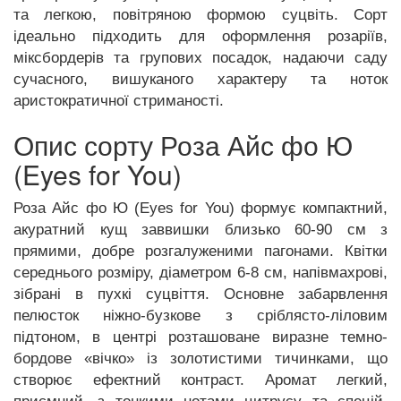
та легкою, повітряною формою суцвіть. Сорт
ідеально підходить для оформлення розаріїв,
міксбордерів та групових посадок, надаючи саду
сучасного, вишуканого характеру та ноток
аристократичної стриманості.
Опис сорту Роза Айс фо Ю
(Eyes for You)
Роза Айс фо Ю (Eyes for You) формує компактний,
акуратний кущ заввишки близько 60-90 см з
прямими, добре розгалуженими пагонами. Квітки
середнього розміру, діаметром 6-8 см, напівмахрові,
зібрані в пухкі суцвіття. Основне забарвлення
пелюсток ніжно-бузкове з сріблясто-ліловим
підтоном, в центрі розташоване виразне темно-
бордове «вічко» із золотистими тичинками, що
створює ефектний контраст. Аромат легкий,