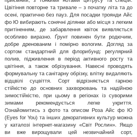
приємний, з тонкими нотами цитрусу та спецій.
Цвітіння повторне та тривале – з початку літа та до
осені, практично без пауз. Для посадки троянди Айс
фо Ю вибирають сонячні ділянки або місця з легким
притіненням, де забарвлення квіток виявляється
особливо виразно. Ґрунт повинен бути родючим,
добре дренованим і помірно вологим. Догляд за
сортом стандартний для флорибунд: регулярний
полив, підживлення в період активного росту та
цвітіння, а також обрізування. Навесні проводять
формувальну та санітарну обрізку, влітку видаляють
відцвілі суцвіття. Сорт відрізняється гарною
стійкістю до основних захворювань та надійною
зимостійкістю, при цьому в регіонах із суворими
зимами рекомендується легке укриття.
Ознайомитись з фото та описом Роза Айс фо Ю
(Eyes for You) та інших декоративних культур можна
у каталозі інтернет-магазину «Світ Рослин». Якщо
ви вже вирощували цей незвичайний сорт,