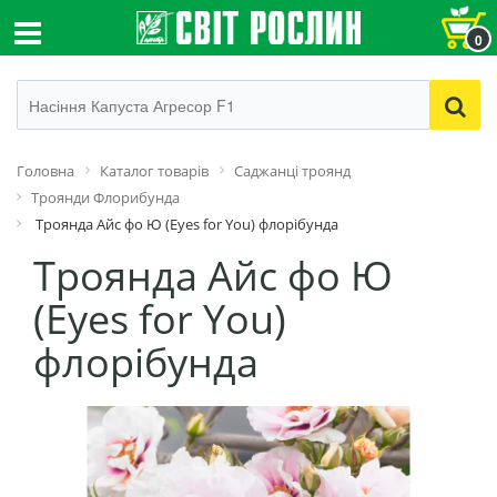
0
Головна
Каталог товарів
Cаджанці троянд
Троянди Флорибунда
Троянда Айс фо Ю (Eyes for You) флорібунда
Троянда Айс фо Ю
(Eyes for You)
флорібунда