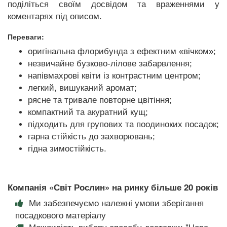
поділіться своїм досвідом та враженнями у
коментарях під описом.
Переваги:
оригінальна флорибунда з ефектним «вічком»;
незвичайне бузково-лілове забарвлення;
напівмахрові квіти із контрастним центром;
легкий, вишуканий аромат;
рясне та тривале повторне цвітіння;
компактний та акуратний кущ;
підходить для групових та поодиноких посадок;
гарна стійкість до захворювань;
гідна зимостійкість.
Компанія «Світ Рослин» на ринку більше 20 років
Ми забезпечуємо належні умови зберігання
посадкового матеріалу
Можливість вибору способу доставки: "Нова