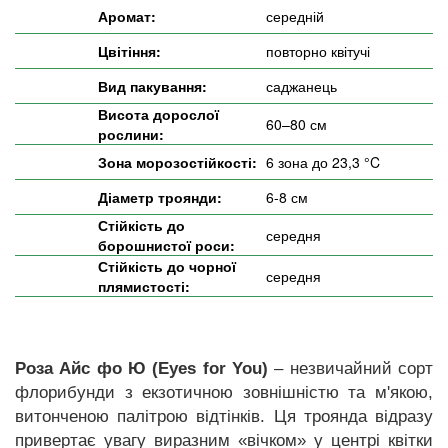
Аромат:
середній
Цвітіння:
повторно квітучі
Вид пакування:
саджанець
Висота дорослої
60–80 см
рослини:
Зона морозостійкості:
6 зона до 23,3 °C
Діаметр троянди:
6-8 см
Стійкість до
середня
борошнистої роси:
Стійкість до чорної
середня
плямистості:
Роза Айс фо Ю (Eyes for You)
– незвичайний сорт
флорибунди з екзотичною зовнішністю та м'якою,
витонченою палітрою відтінків. Ця троянда відразу
привертає увагу виразним «вічком» у центрі квітки