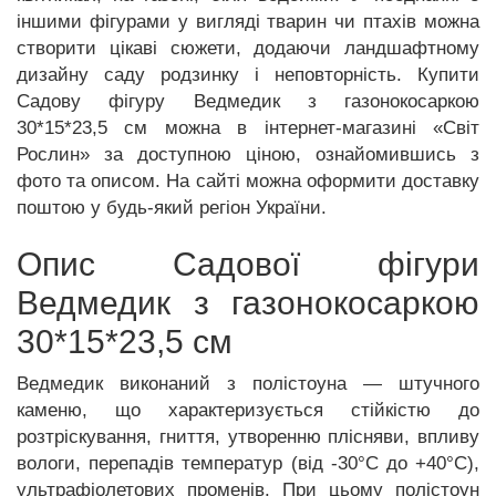
іншими фігурами у вигляді тварин чи птахів можна
створити цікаві сюжети, додаючи ландшафтному
дизайну саду родзинку і неповторність. Купити
Садову фігуру Ведмедик з газонокосаркою
30*15*23,5 см можна в інтернет-магазині «Світ
Рослин» за доступною ціною, ознайомившись з
фото та описом. На сайті можна оформити доставку
поштою у будь-який регіон України.
Опис Садової фігури
Ведмедик з газонокосаркою
30*15*23,5 см
Ведмедик виконаний з полістоуна — штучного
каменю, що характеризується стійкістю до
розтріскування, гниття, утворенню плісняви, впливу
вологи, перепадів температур (від -30°C до +40°C),
ультрафіолетових променів. При цьому полістоун