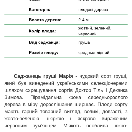
Категорія:
плодові дерева
Висота дерева:
2-4 м
жовтий, зелений,
Колір плода:
червоний
Вид саджанця:
груша
Розмір плоду:
средньоплідний
- чудовий сорт груші,
Саджанець груші Марія
який був виведений українськими селекціонерами
шляхом схрещування сортів Доктор Тіль і Деканка
Зимова. Пірамідальна крона середньорослого
дерева в міру дорослішання ширшає. Плоди сорту
мають гарний товарний вигляд, великі, довгасті, з
жовто-зеленою шкіркою і яскраво вираженим
червоним рум'янцем. М'якоть особлива ніжно-