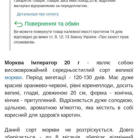
Габаритні товари, товари, вага яких понад 20 кг, відрізний
матеріал відправляємо за передоплатою.
Детальніше про оплату
Повернення та обмін
Ви можете повернути товар належної якості протягом 14 днів
відповідно до вимог ст. 9, 12, 13 Закону України «Про захист прав
споживачів»
- являє собою
Морква Імператор 20 г
високоврожайний середньостиглий сорт великої
. Період вегетації - 120-130 днів. Має дуже
моркви
красиві оранжево-червоні, рівні коренеплоди, досить
великі, гладкі, довжиною 20 см, форма - конічна,
кінчик - притуплений. Відрізняється дуже солодкою,
щільною, ароматною м'якоттю, яка містить в собі
корисний для здоров'я каротин.
Даний сорт моркви не розтріскується. Довго
зберігається - до 8 місяців, зберігає відмінний