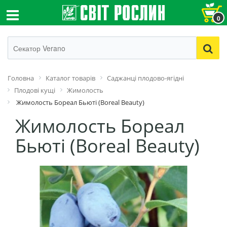
0
Головна
Каталог товарів
Саджанці плодово-ягідні
Плодові кущі
Жимолость
Жимолость Бореал Бьюті (Boreal Beauty)
Жимолость Бореал
Бьюті (Boreal Beauty)