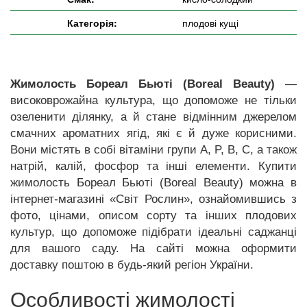
Категорія:
плодові кущі
Жимолость Бореал Бьюті (Boreal Beauty)
—
високоврожайна культура, що допоможе не тільки
озеленити ділянку, а й стане відмінним джерелом
смачних ароматних ягід, які є й дуже корисними.
Вони містять в собі вітаміни групи A, P, B, C, а також
натрій, калій, фосфор та інші елементи. Купити
жимолость Бореал Бьюті (Boreal Beauty) можна в
інтернет-магазині «Світ Рослин», ознайомившись з
фото, цінами, описом сорту та інших плодових
культур, що допоможе підібрати ідеальні саджанці
для вашого саду. На сайті можна оформити
доставку поштою в будь-який регіон України.
Особливості жимолості