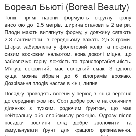
Бореал Бьюті (Boreal Beauty)
Тонкі, прямі пагони формують округлу крону
висотою до 2,5 метрів, ширина становить 2 метри.
Плоди мають витягнуту форму, у довжину сягають
2-3 сантиметри, в середньому важать 2,5-3 грами.
Шкірка забарвлена у фіолетовий колір та покрита
сизим восковим нальотом, вона доволі міцна, що
забезпечує гарну лежкість та транспортабельність.
М'якуш соковитий, має солодкий смак. З одного
куща можна зібрати до 6 кілограмів врожаю.
Дозрівання плодів настає в кінці липня
Посадку проводять восени у період з кінця вересня
до середини жовтня. Сорт добре росте на сонячних
ділянках з пухким, родючим ґрунтом, що має
нейтральну або слабокислу реакцію. Одразу після
посадки рослини слід добре зволожити та
замульчувати
ґрунт для кращого приживлення.