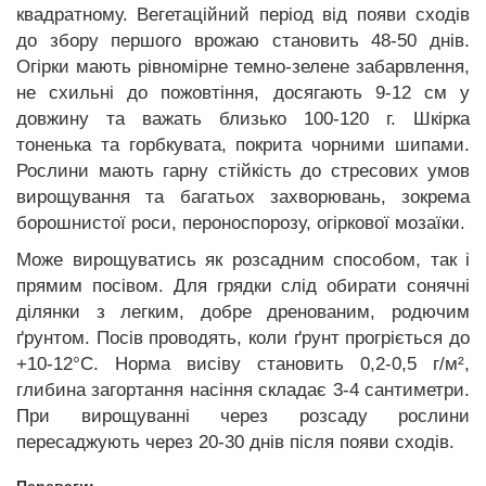
квадратному. Вегетаційний період від появи сходів
до збору першого врожаю становить 48-50 днів.
Огірки мають рівномірне темно-зелене забарвлення,
не схильні до пожовтіння, досягають 9-12 см у
довжину та важать близько 100-120 г. Шкірка
тоненька та горбкувата, покрита чорними шипами.
Рослини мають гарну стійкість до стресових умов
вирощування та багатьох захворювань, зокрема
борошнистої роси, пероноспорозу, огіркової мозаїки.
Може вирощуватись як розсадним способом, так і
прямим посівом. Для грядки слід обирати сонячні
ділянки з легким, добре дренованим, родючим
ґрунтом. Посів проводять, коли ґрунт прогріється до
+10-12°C. Норма висіву становить 0,2-0,5 г/м
²
,
глибина загортання насіння складає 3-4 сантиметри.
При вирощуванні через розсаду рослини
пересаджують через 20-30 днів після появи сходів.
Переваги: