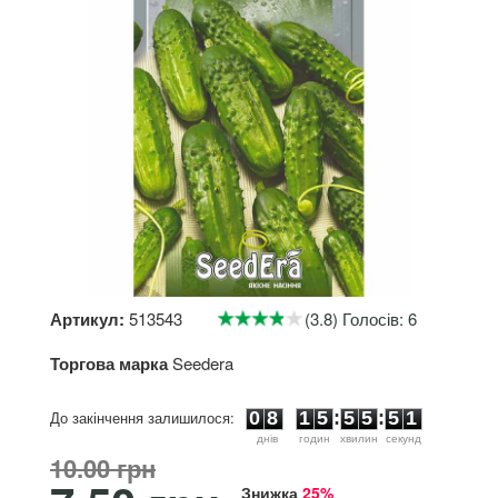
Артикул:
513543
(3.8) Голосів: 6
Торгова марка
Seedera
0
8
1
5
5
5
5
До закінчення залишилося:
0
8
1
5
:
5
5
:
5
0
1
днiв
годин
хвилин
секунд
10.00 грн
Знижка
25%