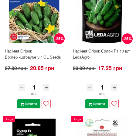
-25%
-25%
Насіння Огірок
Насіння Огірок Солон F1 10 шт
Воргебінштраубе 3 г GL Seeds
LedaAgro
20.85 грн
17.25 грн
27.80 грн
23.00 грн
шт.
шт.
Купити
Купити
Акція
Акція