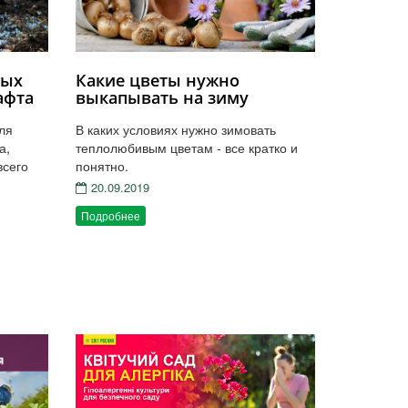
вых
Какие цветы нужно
афта
выкапывать на зиму
ля
В каких условиях нужно зимовать
а,
теплолюбивым цветам - все кратко и
всего
понятно.
20.09.2019
Подробнее