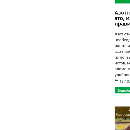
Азотн
это, и
прави
Азот от
необход
растени
все нео
из почв
истощен
элемен
удобрен
13.10
Подроб