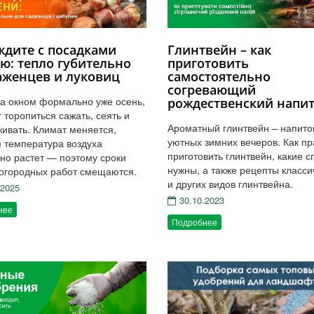
дите с посадками
Глинтвейн – как
ю: тепло губительно
приготовить
аженцев и луковиц
самостоятельно
согревающий
за окном формально уже осень,
рождественский напи
т торопиться сажать, сеять и
Ароматный глинтвейн – напито
ивать. Климат меняется,
уютных зимних вечеров. Как п
 температура воздуха
приготовить глинтвейн, какие 
но растет — поэтому сроки
нужны, а также рецепты класси
огородных работ смещаются.
и других видов глинтвейна.
.2025
30.10.2023
нее
Подробнее