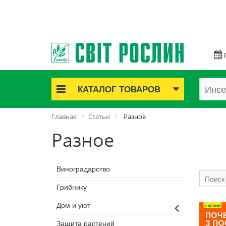
КАТАЛОГ ТОВАРОВ
Акционные товары
Главная
Статьи
Разное
Луковичные цветы
Разное
Саженцы роз
Саженцы плодово-ягодные
Лук и чеснок
Виноградарство
Семенной картофель
Грибнику
Семена и рассада
Дом и уют
Саженцы декоративные
Средства защиты растений
Защита растений