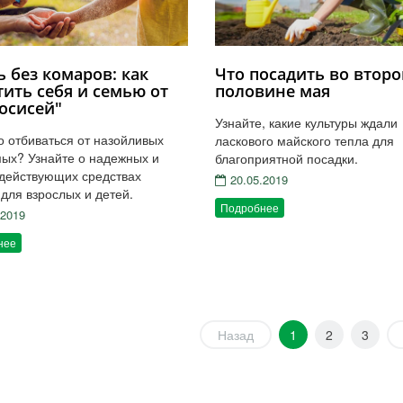
 без комаров: как
Что посадить во втор
ить себя и семью от
половине мая
осисей"
Узнайте, какие культуры ждали
 отбиваться от назойливых
ласкового майского тепла для
ых? Узнайте о надежных и
благоприятной посадки.
действующих средствах
20.05.2019
для взрослых и детей.
Подробнее
.2019
нее
Назад
1
2
3