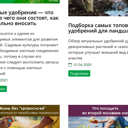
ые удобрения — что
з чего они состоят, как
льно вносить
Подборка самых топо
удобрений для ландш
носится к одним из
имых элементов для развития
Обзор актуальных удобрений д
й. Садовые культуры получают
декоративных растений и газон
бходимые азотные соединения
которые улучшат внешний вид 
ы, потому в случае его
участка
ия следует восполнить запасы
10.04.2020
та с помощью азотных
ий.
Подробнее
.2021
нее