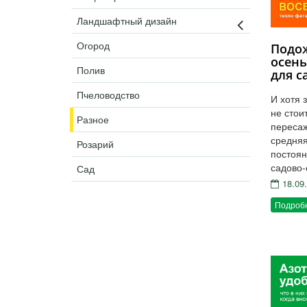
Удобрения
Ландшафтный дизайн
Для комнатных растений
Огород
Для ландшафтного дизайна
Подож
осень
Для полива
Полив
для с
Инструменты и инвентарь
Пчеловодство
И хотя 
Виноделие
не стои
Разное
Пчеловодство
пересаж
Садовые фигуры
средняя
Розарий
постоян
Мицелий грибов
садово-
Сад
Товары для дома
18.09
Теплицы и укрывной материал
Подроб
Луковичные и клубни