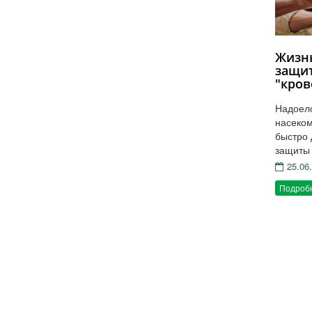
Жизнь
защит
"кров
Надоело
насеком
быстро 
защиты 
25.06
Подроб