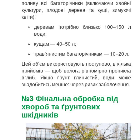
поливу всі багаторічники (включаючи хвойні
культури, плодові дерева та кущі, зимуючі
квіти):
деревам потрібно близько 100–150 л
води;
кущам — 40–50 л;
трав’янистим багаторічникам — 10–20 л.
Цей об’єм використовують поступово, в кілька
прийомів — щоб волога рівномірно проникла
вглиб. Якщо ґрунт глинистий, води може
знадобитись менше: через ризик заболочення.
№3 Фінальна обробка від
хвороб та ґрунтових
шкідників