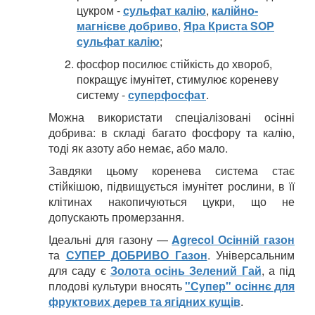
цукром -
сульфат калію
,
калійно-
магнієве добриво
,
Яра Криста SOP
сульфат калію
;
фосфор посилює стійкість до хвороб,
покращує імунітет, стимулює кореневу
систему -
суперфосфат
.
Можна використати спеціалізовані осінні
добрива: в складі багато фосфору та калію,
тоді як азоту або немає, або мало.
Завдяки цьому коренева система стає
стійкішою, підвищується імунітет рослини, в її
клітинах накопичуються цукри, що не
допускають промерзання.
Ідеальні для газону —
Agrecol Осінній газон
та
СУПЕР ДОБРИВО Газон
. Універсальним
для саду є
Золота осінь Зелений Гай
, а під
плодові культури вносять
"Супер" осіннє для
фруктових дерев та ягідних кущів
.