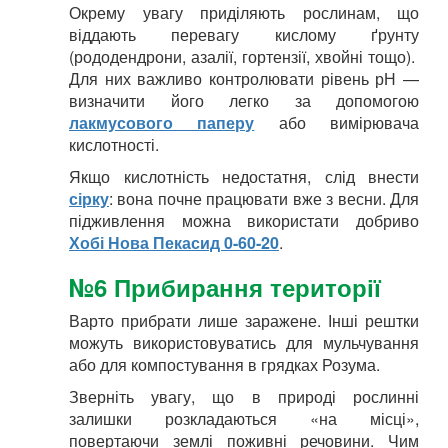
Окрему увагу приділяють рослинам, що
віддають перевагу кислому ґрунту
(рододендрони, азалії, гортензії, хвойні тощо).
Для них важливо контролювати рівень рН —
визначити його легко за допомогою
лакмусового паперу
або вимірювача
кислотності.
Якщо кислотність недостатня, слід внести
сірку
: вона почне працювати вже з весни. Для
підживлення можна використати добриво
Хобі Нова Пекасид 0-60-20
.
№6 Прибирання території
Варто прибрати лише заражене. Інші рештки
можуть використовуватись для мульчування
або для компостування в грядках Розума.
Зверніть увагу, що в природі рослинні
залишки розкладаються «на місці»,
повертаючи землі поживні речовини. Чим