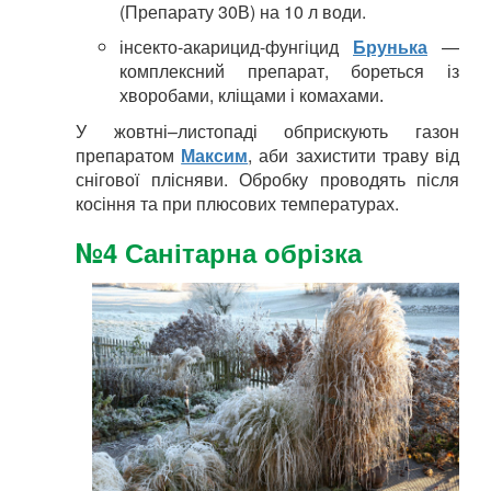
(Препарату 30В) на 10 л води.
інсекто-акарицид-фунгіцид
Брунька
—
комплексний препарат, бореться із
хворобами, кліщами і комахами
.
У жовтні–листопаді обприскують газон
препаратом
Максим
, аби захистити траву від
снігової плісняви. Обробку проводять після
косіння та при плюсових температурах.
№4 Санітарна обрізка