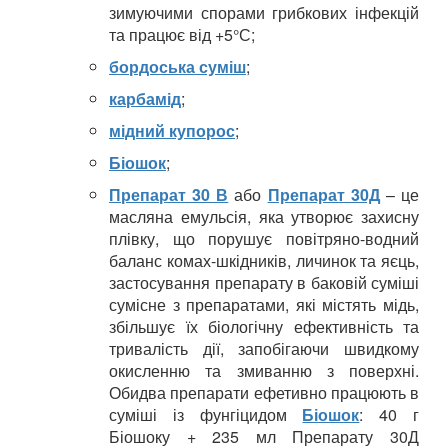
зимуючими спорами грибкових інфекцій
та працює від +5°С;
бордоська суміш
;
карбамід
;
мідний купорос
;
Біошок
;
Препарат 30 В
або
Препарат 30Д
– це
масляна емульсія, яка утворює захисну
плівку, що порушує повітряно-водний
баланс комах-шкідників, личинок та яєць,
застосування препарату в баковій суміші
сумісне з препаратами, які містять мідь,
збільшує їх біологічну ефективність та
тривалість дії, запобігаючи швидкому
окисленню та змиванню з поверхні.
Обидва препарати ефетивно працюють в
суміші із фунгіцидом
Біошок
: 40 г
Біошоку + 235 мл Препарату 30Д