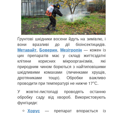
Ґрунтові шкідники восени йдуть на зимівлю, і
вони вразливі до дії біоінсектицидів.
Метавайт
,
Боверин
,
Мезітропін
— кожен із
цих препаратів має у складі життєздатні
клітини корисних мікроорганізмів, які
природним чином борються з найтиповішими
шкідливими комахами (личинками хрущів,
дротяниками тощо). Обробки важливо
проводити при температурі не нижче 17
°С.
У жовтні-листопаді проводять останню
обробку саду від хвороб. Використовують
фунгіциди:
Хорус
— препарат впорається із