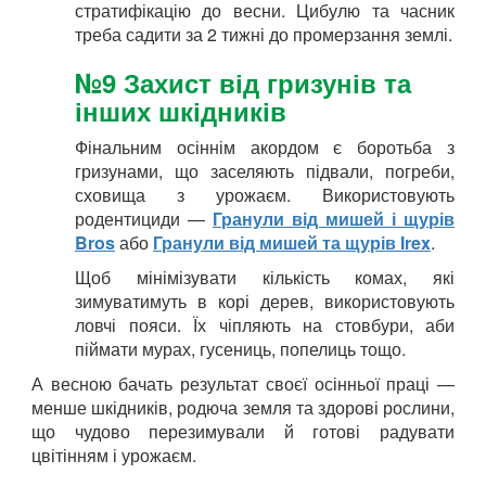
стратифікацію до весни. Цибулю та часник
треба садити за 2 тижні до промерзання землі.
№9 Захист від гризунів та
інших шкідників
Фінальним осіннім акордом є боротьба з
гризунами, що заселяють підвали, погреби,
сховища з урожаєм. Використовують
родентициди —
Гранули від мишей і щурів
Bros
або
Гранули від мишей та щурів Irex
.
Щоб мінімізувати кількість комах, які
зимуватимуть в корі дерев, використовують
ловчі пояси. Їх чіпляють на стовбури, аби
піймати мурах, гусениць, попелиць тощо.
А весною бачать результат своєї осінньої праці —
менше шкідників, родюча земля та здорові рослини,
що чудово перезимували й готові радувати
цвітінням і урожаєм.