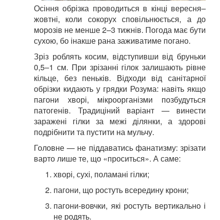
Осіння обрізка проводиться в кінці вересня–
жовтні, коли сокорух сповільнюється, а до
морозів не менше 2–3 тижнів. Погода має бути
сухою, бо інакше рана заживатиме погано.
Зріз роблять косим, відступивши від бруньки
0,5–1 см. При зрізанні гілок залишають рівне
кільце, без пеньків. Відходи від санітарної
обрізки кидають у грядки Розума: навіть якщо
пагони хворі, мікроорганізми позбудуться
патогенів. Традиціний варіант — винести
заражені гілки за межі ділянки, а здорові
подрібнити та пустити на мульчу.
Головне — не піддаватись фанатизму: зрізати
варто лише те, що «проситься». А саме:
хворі, сухі, поламані гілки;
пагони, що ростуть всередину крони;
пагони-вовчки, які ростуть вертикально і
не родять.