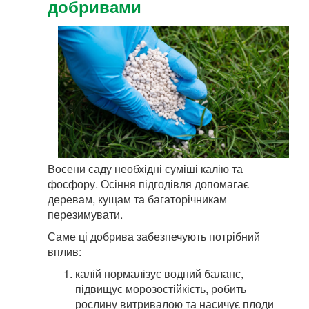
добривами
Восени саду необхідні суміші калію та
фосфору. Осіння підгодівля допомагає
деревам, кущам та багаторічникам
перезимувати.
Саме ці добрива забезпечують потрібний
вплив:
калій нормалізує водний баланс,
підвищує морозостійкість, робить
рослину витривалою та насичує плоди