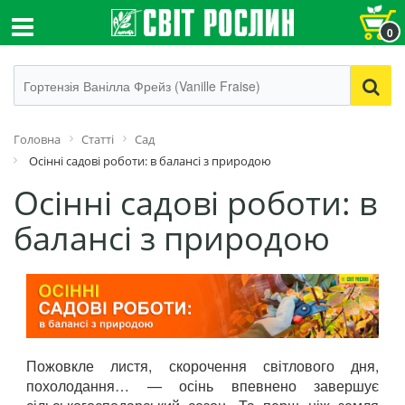
0
Головна
Статті
Сад
Осінні садові роботи: в балансі з природою
Осінні садові роботи: в
балансі з природою
Пожовкле листя, скорочення світлового дня,
похолодання… — осінь впевнено завершує