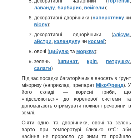
декоративні чагарники (
гортензії
,
лаванду
,
барбарис
,
вейгели
);
декоративні дворічники (
наперстянку
чи
віолу
);
декоративні однорічники (
алісум
,
айстри
,
календулу
чи
космеї
;
овочі (
цибулю
та
моркву
);
зелень (
шпинат
,
кріп
,
петрушку
,
салати
)
Під час посадки багаторічників вносять в ґрунт
мікоризу (наприклад, препарат
МікоФренд
). У
його складі — корисні гриби, що
«підселяються» до кореневої системи та
допомагають отримувати поживні речовини із
землі.
Сіяти одно- та дворічники, овочі та зелень
варто при температурі близько 0°С: аби
насіння не проросло до зими та пройшло