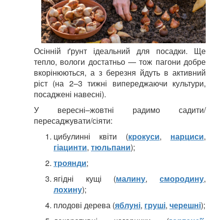
Осінній ґрунт ідеальний для посадки. Ще
тепло, вологи достатньо — тож пагони добре
вкорінюються, а з березня йдуть в активний
ріст (на 2–3 тижні випереджаючи культури,
посаджені навесні).
У вересні–жовтні радимо садити/
пересаджувати/сіяти:
цибулинні квіти (
крокуси
,
нарциси
,
гіацинти
,
тюльпани
);
троянди
;
ягідні кущі (
малину
,
смородину
,
лохину
);
плодові дерева (
яблуні
,
груші
,
черешні
);