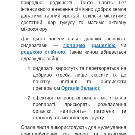
природної родючості. Тобто навіть без
інтенсивного внесення хімічних добрив земля
даватиме гарний урожай, оскільки міститиме
достатній шар гумусу та матиме активну
мікрофлору.
Для цього восени вільні ділянки засівають
сидератами —
гірчицею
,
фацелією
чи
редькою олійною
. Таким чином вбивається
одразу два зайці:
сидерати виростуть та перетворяться на
добриво (треба лише скосити їх до
початку цвітіння та обприскати
препаратом
Органік баланс
);
ефективні мікроорганізми, які містяться в
препараті, прискорять розкладання
органіки, «витіснять» патогени та
стабілізують мікрофлору ґрунту.
Опале листя використовують для мульчування
пристовбурових кіл дерев та відквітлих