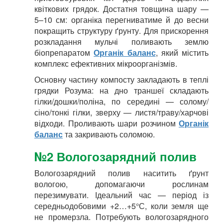
квіткових грядок. Достатня товщина шару —
5–10 см: органіка перегниватиме й до весни
покращить структуру ґрунту. Для прискорення
розкладання мульчі поливають землю
біопрепаратом
Органік баланс
, який містить
комплекс ефективних мікроорганізмів.
Основну частину компосту закладають в теплі
грядки Розума: на дно траншеї складають
гілки/дошки/поліна, по середині — солому/
сіно/тонкі гілки, зверху — листя/траву/харчові
відходи. Проливають шари розчином
Органік
баланс
та закривають соломою.
№2 Вологозарядний полив
Вологозарядний полив наситить ґрунт
вологою, допомагаючи рослинам
перезимувати. Ідеальний час — період із
середньодобовими +2…+5°С, коли земля ще
не промерзла. Потребують вологозарядного