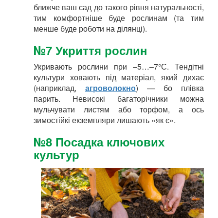
ближче ваш сад до такого рівня натуральності,
тим комфортніше буде рослинам (та тим
менше буде роботи на ділянці).
№7 Укриття рослин
Укривають рослини при –5…–7°С. Тендітні
культури ховають під матеріал, який дихає
(наприклад,
агроволокно
) — бо плівка
парить. Невисокі багаторічники можна
мульчувати листям або торфом, а ось
зимостійкі екземпляри лишають «як є».
№8 Посадка ключових
культур