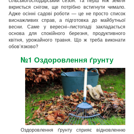
сільськогосподарський сезон. Та перш ніж земля
вкриється снігом, ще потрібно встигнути чимало.
Адже осінні садові роботи — це не просто список
виснажливих справ, а підготовка до майбутньої
весни. Саме у вересні–листопаді закладається
основа для спокійного березня, продуктивного
квітня, урожайного травня. Що ж треба виконати
обов’язково?
№1 Оздоровлення ґрунту
Оздоровлення ґрунту сприяє відновленню