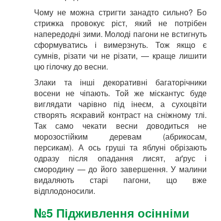
Чому не можна стригти занадто сильно? Бо
стрижка провокує ріст, який не потрібен
напередодні зими. Молоді пагони не встигнуть
сформуватись і вимерзнуть. Тож якщо є
сумнів, різати чи не різати, — краще лишити
цю гілочку до весни.
Злаки та інші декоративні багаторічники
восени не чіпають. Той же міскантус буде
виглядати чарівно під інеєм, а сухоцвіти
створять яскравий контраст на сніжному тлі.
Так само чекати весни доводиться не
морозостійким деревам (абрикосам,
персикам). А ось груші та яблуні обрізають
одразу після опадання лисят, аґрус і
смородину — до його завершення. У малини
видаляють старі пагони, що вже
відплодоносили.
№5 Підживлення осінніми