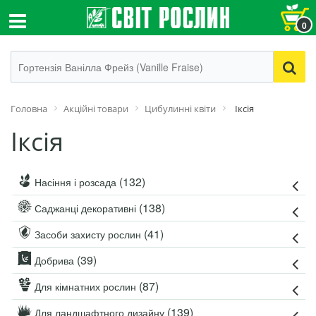
0
Головна
Акційні товари
Цибулинні квіти
Іксія
Іксія
(132)
Насіння і розсада
(138)
Саджанці декоративні
(41)
Засоби захисту рослин
(39)
Добрива
(87)
Для кімнатних рослин
(139)
Для ландшафтного дизайну