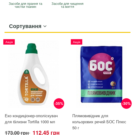
Засоби для прання та
Засоби для чищення
чистки тканин
та миття
Сортування
Акція
Акція
-35%
-30%
Еко кондиціонер-ополіскувач
Плямовивідник для
для білизни Tortilla 1000 мл
кольорових речей БОС Плюс
50 г
112.45 грн
173.00 грн