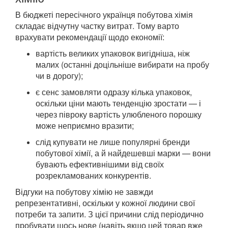
В бюджеті пересічного українця побутова хімія
складає відчутну частку витрат. Тому варто
врахувати рекомендації щодо економії:
вартість великих упаковок вигідніша, ніж
малих (останні доцільніше вибирати на пробу
чи в дорогу);
є сенс замовляти одразу кілька упаковок,
оскільки ціни мають тенденцію зростати — і
через півроку вартість улюбленого порошку
може неприємно вразити;
слід купувати не лише популярні бренди
побутової хімії, а й найдешевші марки — вони
бувають ефективнішими від своїх
розрекламованих конкурентів.
Відгуки на побутову хімію не завжди
репрезентативні, оскільки у кожної людини свої
потреби та запити. З цієї причини слід періодично
пробувати щось нове (навіть якщо цей товар вже