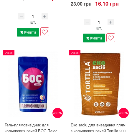
16.10 грн
23.00 грн
шт.
шт.
Купити
Купити
Акція
Акція
-30%
-30%
Гель-плямовивідник для
Еко засіб для виведення плям
кольорових речей БОС Плюс
з кольорових речей Tortilla 200