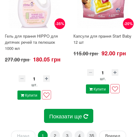
-35%
-20%
Гель для прання HIPPO для
Капсули для прання Start Baby
дитячих речей та пелюшок
12 шт
1000 мл
92.00 грн
115.00 грн
180.05 грн
277.00 грн
шт.
шт.
Купити
Купити
Показати ще
Назад
1
2
3
4
35
Вперед